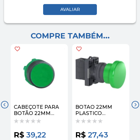
COMPRE TAMBÉM...
CABEÇOTE PARA
BOTAO 22MM
BOTÃO 22MM
PLASTICO
PLÁSTICO
RETORNO POR
FACEADO
MOLA 1 NA VERDE
RETORNO POR
XA2EC31 |
R$
39,22
R$
27,43
MOLA VERDE
SCHNEIDER