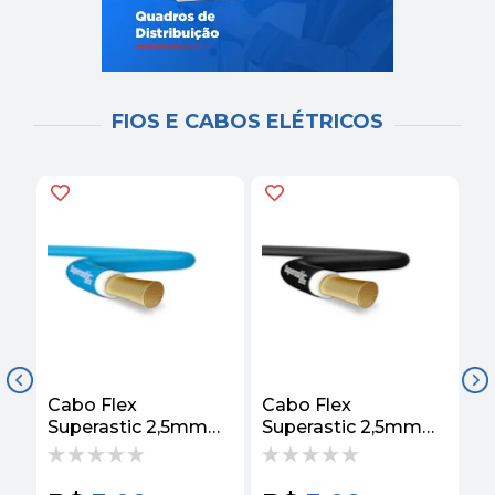
FIOS E CABOS ELÉTRICOS
Cabo Flex
Cabo Flex
C
Superastic 2,5mm
Superastic 2,5mm
S
750v Azul Prysmian
750v Preto
7
Prysmian
P