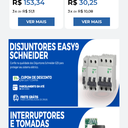
R$
153,34
R$
30,25
R
3
x
R$ 51,11
3
x
R$ 10,08
1
x
de
de