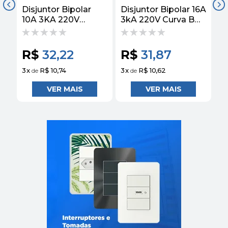
Disjuntor Bipolar
Disjuntor Bipolar 16A
Di
10A 3KA 220V
3kA 220V Curva B
2
EZ9F13210 -
EZ9F13216 Easy9
B
Schneider
Schneider
S
R$
32,22
R$
31,87
R
3
x
R$ 10,74
3
x
R$ 10,62
3
x
de
de