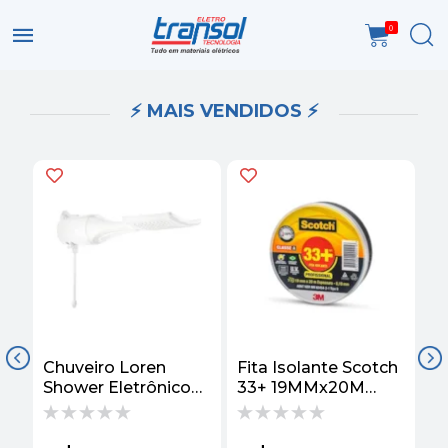
0
⚡ MAIS VENDIDOS ⚡
Chuveiro Loren
Fita Isolante Scotch
M
m
Shower Eletrônico
33+ 19MMx20M
2
-
7500W 220V -
HB004482483 - 3M
S
Lorenzetti
S