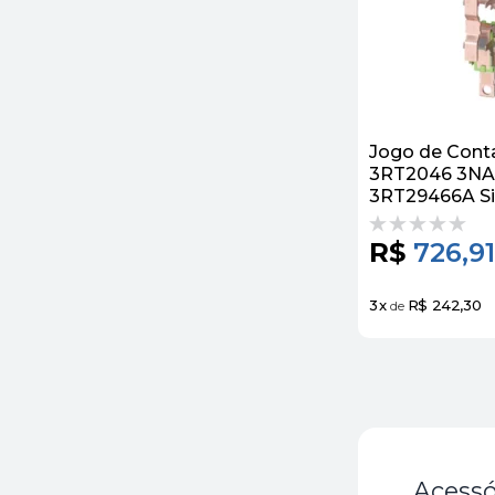
Jogo de Cont
3RT2046 3NA
3RT29466A S
R$
726,91
3
x
R$ 242,30
de
Acessó