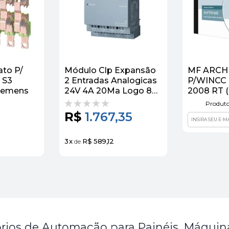
ato P/
Módulo Clp Expansão
MF ARCH
 S3
2 Entradas Analogicas
P/WINCC 
iemens
24V 4A 20Ma Logo 8
2008 RT (
Am2
SIEMENS
Produto
6ED10551MA000BA2
R$
1.767,35
Siemens
3
x
R$ 589,12
de
rios de Automação para Painéis, Máquina