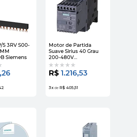
P/5 3RV S00-
Motor de Partida
Suave Sirius 40 Grau
DB Siemens
200-480V
3RW30141BB14
Siemens
,26
R$
1.216,53
42
3
x
R$ 405,51
de