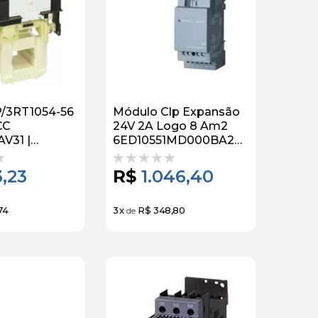
/3RT1054-56
Módulo Clp Expansão
CC
24V 2A Logo 8 Am2
V31 |
6ED10551MD000BA2
Siemens
,23
R$
1.046,40
74
3
x
R$ 348,80
de