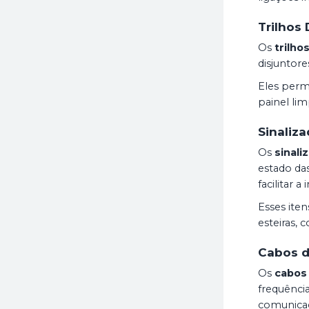
Trilhos 
Os
trilho
disjuntore
Eles perm
painel lim
Sinaliz
Os
sinali
estado das
facilitar 
Esses ite
esteiras,
Cabos d
Os
cabos
frequênci
comunicaç