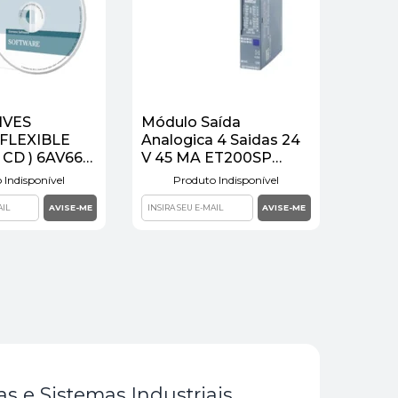
IVES
Módulo Saída
FLEXIBLE
Analogica 4 Saidas 24
 CD ) 6AV661 |
V 45 MA ET200SP
6ES71356HD000BA1
 Indisponível
Produto Indisponível
Siemens
s e Sistemas Industriais