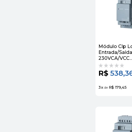
Módulo Clp L
Entrada/Saida
230VCA/VCC
6ED10551FB0
Siemens
R$
538,3
3
x
R$ 179,45
de