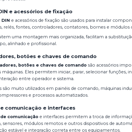
DIN e acessórios de fixação
s DIN
e acessórios de fixação são usados para instalar compon
s, relés, fontes, controladores, contatores, bornes e módulo
item uma montagem mais organizada, facilitam a substitui
po, alinhado e profissional.
adores, botões e chaves de comando
zadores, botões e chaves de comando
são acessórios impor
 máquinas. Eles permitem iniciar, parar, selecionar funções, i
a interação entre operador e sistema.
ns são muito utilizados em painéis de comando, máquinas ind
 compressores e processos automatizados.
e comunicação e interfaces
 de comunicação
e interfaces permitem a troca de informaçõ
a, sensores, módulos remotos e outros dispositivos de automa
ão estável e integração correta entre os equipamentos.