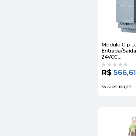
Módulo Clp L
Entrada/Saida
24VCC
6ED10551HB
Siemens
R$
566,61
3
x
R$ 188,87
de