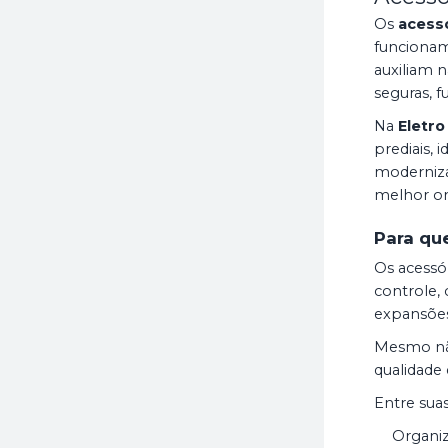
Os
acess
funcioname
auxiliam n
seguras, f
Na
Eletro
prediais,
moderniza
melhor or
Para qu
Os acessó
controle, 
expansões,
Mesmo não
qualidade
Entre suas
Organiz