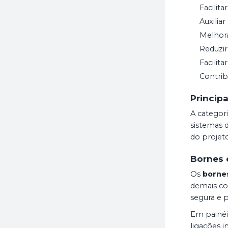
Facilit
Auxilia
Melhora
Reduzir
Facilit
Contrib
Princip
A categor
sistemas 
do projeto
Bornes 
Os
borne
demais co
segura e 
Em painéis
ligações i