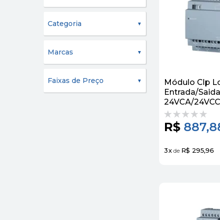
Categoria
Marcas
Faixas de Preço
Módulo Clp L
Entrada/Saida
24VCA/24VC
6ED10551NB1
Siemens
R$
887,8
3
x
R$ 295,96
de