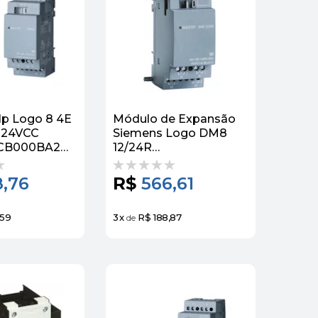
lp Logo 8 4E
Módulo de Expansão
l 24VCC
Siemens Logo DM8
1CB000BA2
12/24R
6ED10551MB000BA2
Siemens
,76
R$
566,61
,59
3
x
R$ 188,87
de