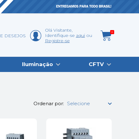
Olá
Visitante
,
0
Identifique-se
aqui
DE DESEJOS
Registre-se
Iluminação
CFTV
Ordenar por: