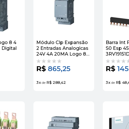
ogo 8 4
Módulo Clp Expansão
Barra Int 
 Digital
2 Entradas Analogicas
S0 Esp 45MM
24V 4A 20MA Logo 8
3RV19151
000BA2
Am2
6ED10551MA000BA2
R$
865,25
R$
145
Siemens
3
x
R$ 288,42
3
x
R$ 48,
de
de