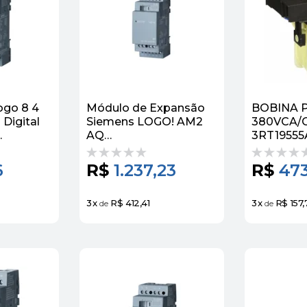
ogo 8 4
Módulo de Expansão
BOBINA P
 Digital
Siemens LOGO! AM2
380VCA/
AQ
3RT19555A
00BA2
6ED10551MM000BA2 -
SIEMENS
Siemens
6
R$
1.237,23
R$
473
3
x
R$ 412,41
3
x
R$ 157,
de
de