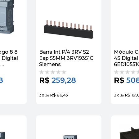
ogo 8 8
Barra Int P/4 3RV S2
Módulo C
 Digital
Esp 55MM 3RV19351C
4S Digita
C
Siemens
6ED1055
00BA2
Siemens
8
R$
259,28
R$
508
3
x
R$ 86,43
3
x
R$ 169
de
de