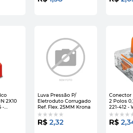
ico
Luva Pressão P/
Conector
IN 2X10
Eletroduto Corrugado
2 Polos 0
 -
Ref. Flex. 25MM Krona
221-412 -
act
R$
2,32
R$
2,3