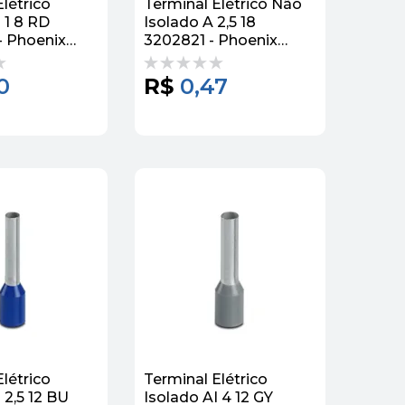
létrico
Terminal Elétrico Não
 1 8 RD
Isolado A 2,5 18
- Phoenix
3202821 - Phoenix
Contact
0
R$
0,47
létrico
Terminal Elétrico
 2,5 12 BU
Isolado AI 4 12 GY