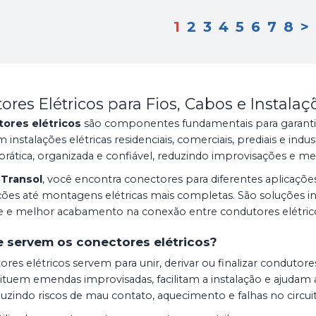
1
2
3
4
5
6
7
8
>
res Elétricos para Fios, Cabos e Instalaçõ
ores elétricos
são componentes fundamentais para garantir
 instalações elétricas residenciais, comerciais, prediais e indus
rática, organizada e confiável, reduzindo improvisações e mel
 Transol
, você encontra conectores para diferentes aplicaçõ
es até montagens elétricas mais completas. São soluções in
de e melhor acabamento na conexão entre condutores elétric
e servem os conectores elétricos?
res elétricos servem para unir, derivar ou finalizar condutor
ituem emendas improvisadas, facilitam a instalação e ajudam 
uzindo riscos de mau contato, aquecimento e falhas no circuit