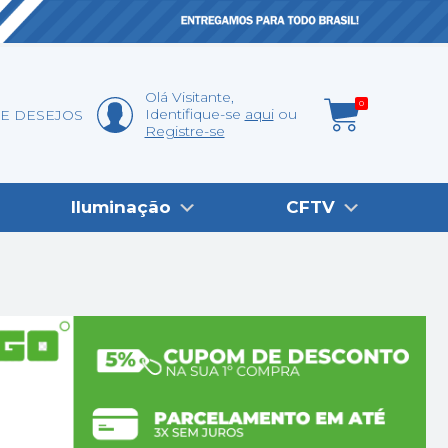
Olá
Visitante
,
0
Identifique-se
aqui
DE DESEJOS
Registre-se
Iluminação
CFTV