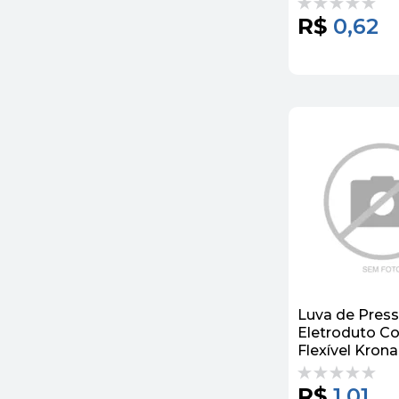
R$
0,62
Luva de Press
Eletroduto C
Flexível Krona
R$
1,01