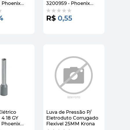
 Phoenix
3200959 - Phoenix
Contact
4
R$
0,55
létrico
Luva de Pressão P/
 4 18 GY
Eletroduto Corrugado
 Phoenix
Flexível 25MM Krona