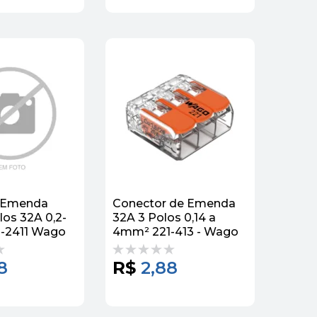
 Emenda
Conector de Emenda
los 32A 0,2-
32A 3 Polos 0,14 a
-2411 Wago
4mm² 221-413 - Wago
8
R$
2,88