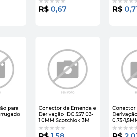
R$
0,67
R$
0,7
ão para
Conector de Emenda e
Conector
orrugado
Derivação IDC 557 03-
Derivação
1,0MM Scotchlok 3M
0,75-1,5M
3M
R$
1,58
R$
2,0