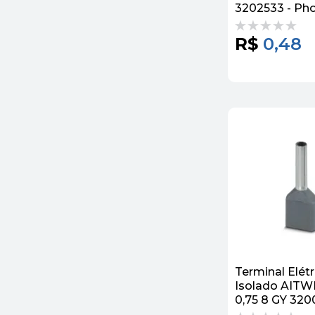
3202533 - Ph
Contact
R$
0,48
Terminal Elétr
Isolado AITW
0,75 8 GY 320
Phoenix Cont