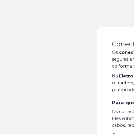
Conecto
Os
conect
seguras em
de forma p
Na
Eletro
manutençõ
praticida
Para qu
Os conecto
Eles subst
cabos, red