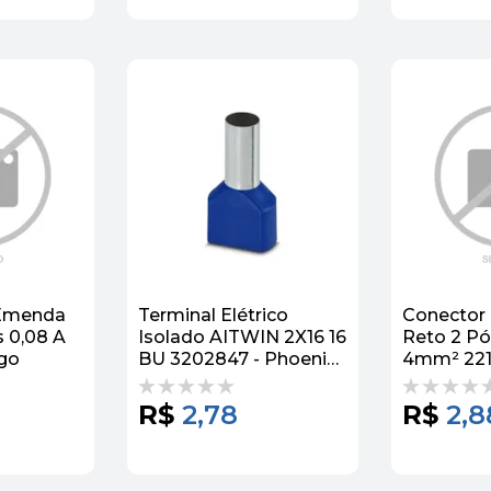
 Emenda
Terminal Elétrico
Conector
 0,08 A
Isolado AITWIN 2X16 16
Reto 2 Pó
go
BU 3202847 - Phoenix
4mm² 221
Contact
R$
2,78
R$
2,8