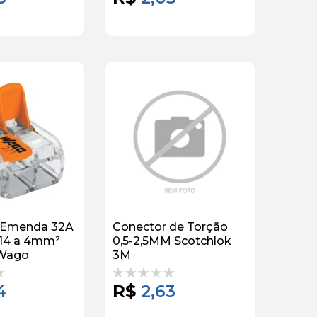
 Emenda 32A
Conector de Torção
,14 a 4mm²
0,5-2,5MM Scotchlok
 Wago
3M
4
R$
2,63