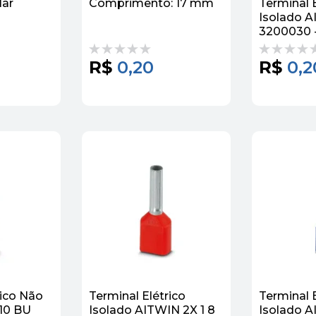
lar
Comprimento: 17 mm
Terminal E
Isolado AI
3200030 
Contact
R$
0,20
R$
0,2
rico Não
Terminal Elétrico
Terminal E
 10 BU
Isolado AITWIN 2X 1 8
Isolado AI