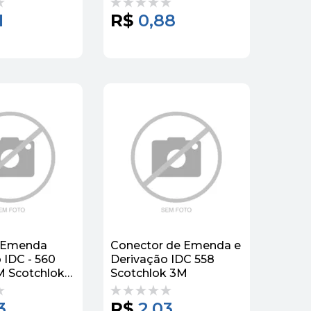
1
R$
0,88
 Emenda
Conector de Emenda e
 IDC - 560
Derivação IDC 558
M Scotchlok
Scotchlok 3M
3
R$
2,03