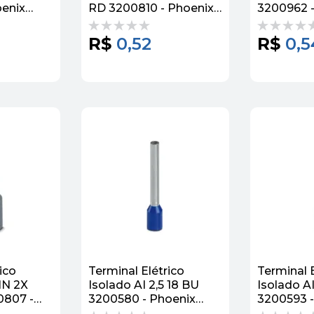
oenix
RD 3200810 - Phoenix
3200962 -
Contact
Contact
R$
0,52
R$
0,5
ico
Terminal Elétrico
Terminal E
IN 2X
Isolado AI 2,5 18 BU
Isolado AI
0807 -
3200580 - Phoenix
3200593 -
act
Contact
Contact