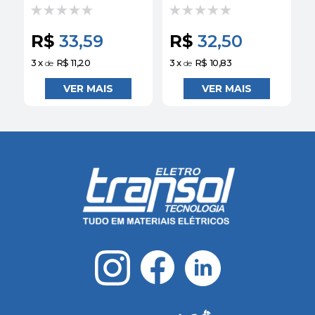
LED 220VCA 1NA
LED 220VCA 1NA
VERDE
VERMELHO
XA2EW33M1 |
XA2EW34M1 |
R$
33,59
R$
32,50
SCHNEIDER
SCHNEIDER
3
x
R$ 11,20
3
x
R$ 10,83
3
de
de