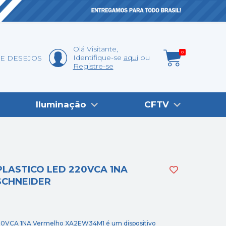
Olá
Visitante
,
0
Identifique-se
aqui
DE DESEJOS
Registre-se
Iluminação
CFTV
LASTICO LED 220VCA 1NA
SCHNEIDER
20VCA 1NA Vermelho XA2EW34M1 é um dispositivo