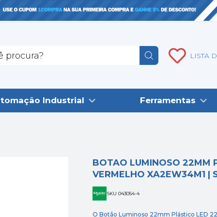
LISTA 
tomação Industrial
Ferramentas
BOTAO LUMINOSO 22MM P
VERMELHO XA2EW34M1 | 
SKU 043054-4
O Botão Luminoso 22mm Plástico LED 2