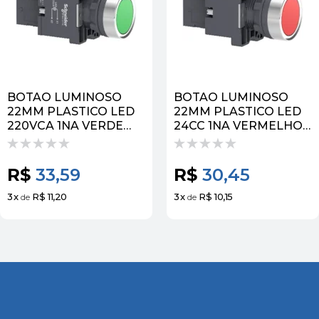
BOTAO LUMINOSO
BOTAO LUMINOSO
22MM PLASTICO LED
22MM PLASTICO LED
220VCA 1NA VERDE
24CC 1NA VERMELHO
XA2EW33M1 |
XA2EW34B1 |
SCHNEIDER
SCHNEIDER
R$
33,59
R$
30,45
3
x
R$ 11,20
3
x
R$ 10,15
de
de