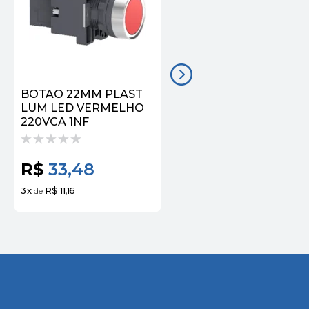
BOTAO 22MM PLAST
BOTAO 22MM
LUM LED VERMELHO
PLASTICO RETORNO
220VCA 1NF
POR MOLA 1 NA
VERDE XA2EC31 |
SCHNEIDER
R$
33,48
R$
27,43
3
x
R$ 11,16
2
x
R$ 13,72
de
de