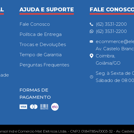
AL
AJUDA E SUPORTE
FALE CONOSC
Fale Conosco
(62) 3531-2200
(62) 3531-2200
Política de Entrega
ecommerce@eletr
Trocas e Devoluções
Av. Castelo Branc
Tempo de Garantia
Coimbra,
Goiânia/GO
Perguntas Frequentes
Seg. à Sexta de 0
idade
Sábado de 08:00h
FORMAS DE
PAGAMENTO
ansol Ind e Comercio Mat Eletricos Ltda. - CNPJ: 01.847.854/0003-32 - Av. Castel