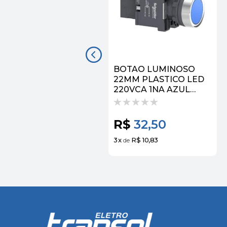
BOTAO LUMINOSO
22MM PLASTICO LED
220VCA 1NA AZUL
XA2EW36M1 |
SCHNEIDER
R$
32,50
3
x
R$ 10,83
de