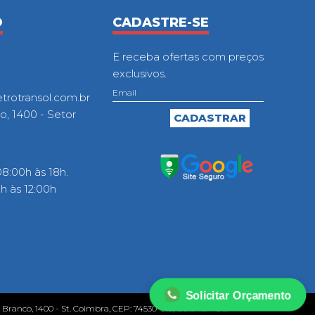
O
CADASTRE-SE
E receba ofertas com preços
exclusivos.
otransol.com.br
o, 1400 - Setor
8:00h às 18h.
 às 12:00h
Solicitar Orçamento
o Branco, 1400 - St. Coimbra, CEP: 74530-010, Goiânia - GO.