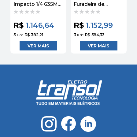
Impacto 1/4 635MM
Furadeira de
F
12V com 2 Baterias
Impacto 1/2 13MM
I
1,3Ah +
20V MAX Brushless
2
Carregamento
DCD7781D2-BR -
R$
1.146,64
R$
1.152,99
Rápido DCF805C2-
Dewalt
BR - Dewalt
3
x
R$ 382,21
3
x
R$ 384,33
3
de
de