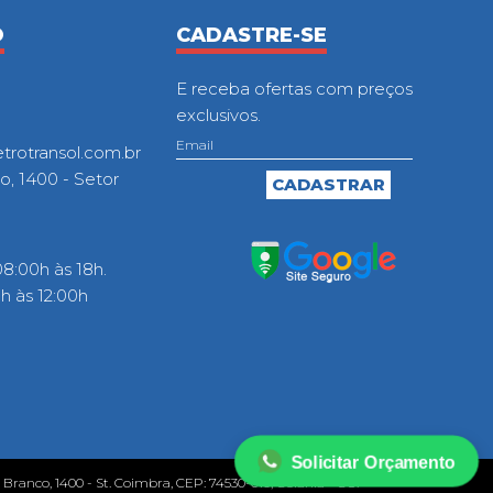
O
CADASTRE-SE
E receba ofertas com preços
exclusivos.
otransol.com.br
o, 1400 - Setor
8:00h às 18h.
 às 12:00h
Solicitar Orçamento
o Branco, 1400 - St. Coimbra, CEP: 74530-010, Goiânia - GO.