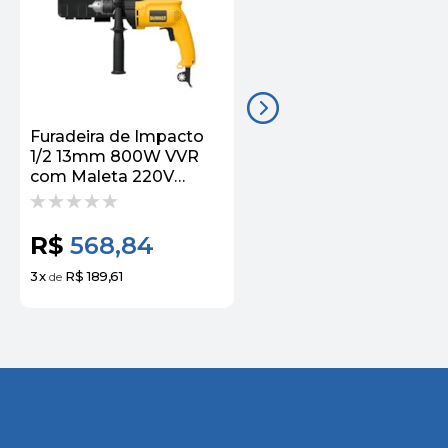
Furadeira de Impacto
Furadeira de Impacto
1/2 13mm 800W VVR
1/2 710W 220V com 5
com Maleta 220V
Brocas DWD502KAB2 
DW508SKB2 - Dewalt
Dewalt
R$
423,28
R$
568,84
R$
370,66
3
x
R$ 189,61
3
x
R$ 123,55
de
de