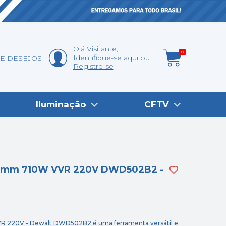
Olá
Visitante
,
0
Identifique-se
aqui
DE DESEJOS
Registre-se
Iluminação
CFTV
2 13mm 710W VVR 220V DWD502B2 -
VR 220V - Dewalt DWD502B2 é uma ferramenta versátil e