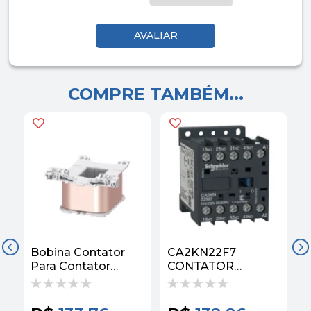
COMPRE TAMBÉM...
Bobina Contator
CA2KN22F7
Para Contator
CONTATOR
220VCA S3
AUXILIAR TESYS K
3RT29445AN21
2NA+2NF 110VCA
Siemens