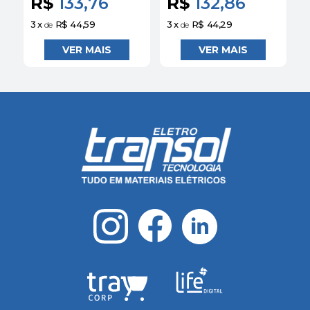
R$
133,76
R$
132,86
3
x
R$ 44,59
3
x
R$ 44,29
3
de
de