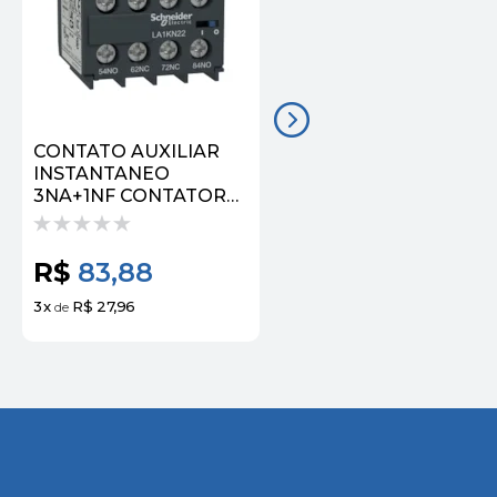
CONTATO AUXILIAR
CONTATO AUXILIAR
INSTANTANEO
INSTANTANEO 4NA
3NA+1NF CONTATOR
CONTATOR TESYS K
TESYS K LA1KN31 |
LA1KN40 | SCHNEIDE
SCHNEIDER
R$
83,88
R$
94,38
3
x
R$ 27,96
3
x
R$ 31,46
de
de