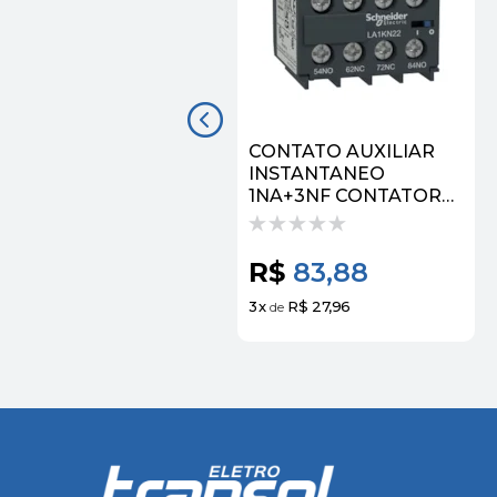
CONTATO AUXILIAR
INSTANTANEO
1NA+3NF CONTATOR
TESYS K LA1KN13 |
SCHNEIDER
R$
83,88
3
x
R$ 27,96
de