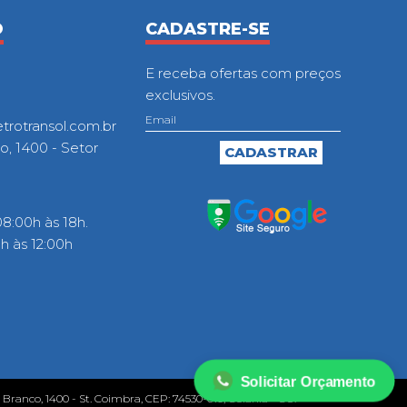
O
CADASTRE-SE
E receba ofertas com preços
exclusivos.
otransol.com.br
o, 1400 - Setor
8:00h às 18h.
 às 12:00h
Solicitar Orçamento
o Branco, 1400 - St. Coimbra, CEP: 74530-010, Goiânia - GO.