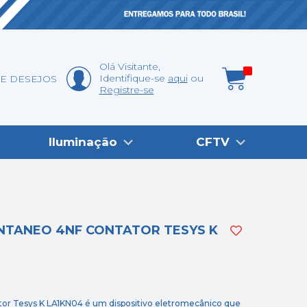
Olá
Visitante
,
Identifique-se
aqui
DE DESEJOS
Registre-se
Iluminação
CFTV
ANTANEO 4NF CONTATOR TESYS K
tor Tesys K LA1KN04 é um dispositivo eletromecânico que