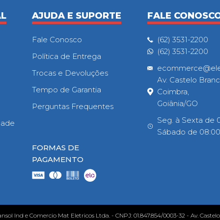
AL
AJUDA E SUPORTE
FALE CONOSC
Fale Conosco
(62) 3531-2200
(62) 3531-2200
Política de Entrega
ecommerce@eletr
Trocas e Devoluções
Av. Castelo Branc
Tempo de Garantia
Coimbra,
Goiânia/GO
Perguntas Frequentes
Seg. à Sexta de 0
idade
Sábado de 08:00h
FORMAS DE
PAGAMENTO
ansol Ind e Comercio Mat Eletricos Ltda. - CNPJ: 01.847.854/0003-32 - Av. Castel