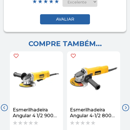
COMPRE TAMBÉM...
Esmerilhadeira
Esmerilhadeira
E
Angular 4 1/2 900W
Angular 4-1/2 800W
12.000 RPM 220V
12.000 RPM 220V
DWE4120B2B -
DWE4020B2B -