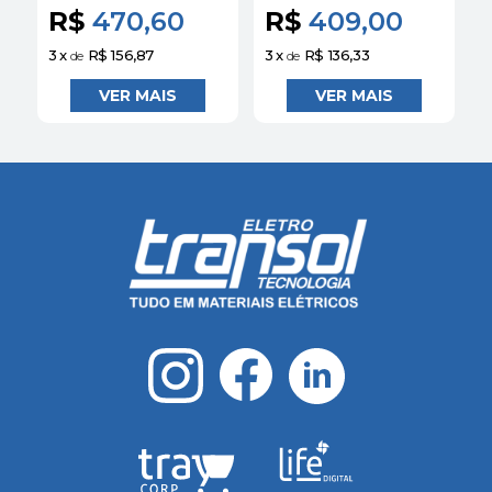
Dewalt
Dewalt
R$
470,60
R$
409,00
3
x
R$ 156,87
3
x
R$ 136,33
3
de
de