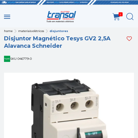
0
home
materiais elétricos
disjuntores
Disjuntor Magnético Tesys GV2 2,5A
Alavanca Schneider
SKU 046779-0