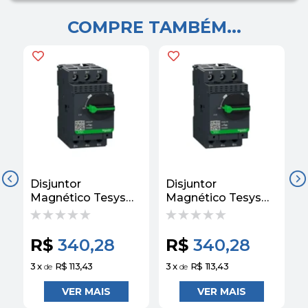
COMPRE TAMBÉM...
Disjuntor
Disjuntor
D
Magnético Tesys
Magnético Tesys
M
GV2 2,5A Manopla
GV2 6,3A Manopla
Rotativa Schneider
Rotativa Schneider
R
R$
340,28
R$
340,28
3
x
R$ 113,43
3
x
R$ 113,43
3
de
de