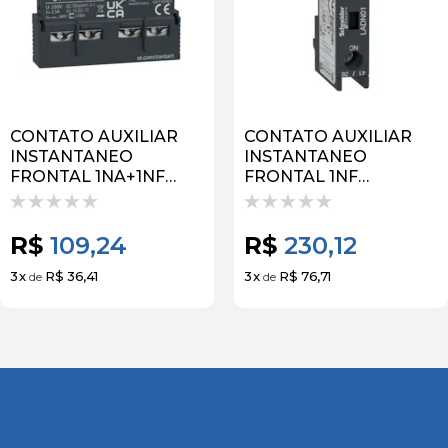
CONTATO AUXILIAR
CONTATO AUXILIAR
INSTANTANEO
INSTANTANEO
FRONTAL 1NA+1NF
FRONTAL 1NF
TESYS GV2GV3 GVAE11 |
CONTATOR LADN01 |
SCHNEIDER
SCHNEIDER
R$
109,24
R$
230,12
3
x
R$ 36,41
3
x
R$ 76,71
de
de