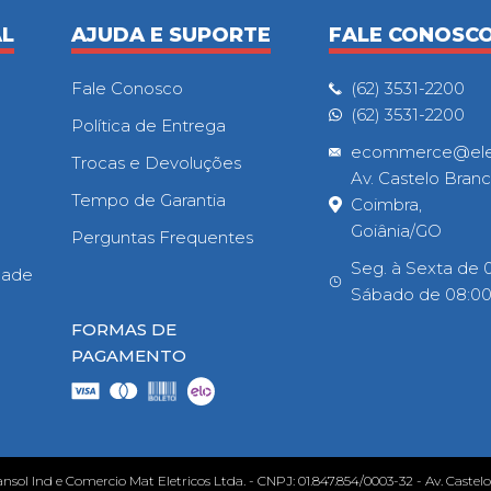
AL
AJUDA E SUPORTE
FALE CONOSC
Fale Conosco
(62) 3531-2200
(62) 3531-2200
Política de Entrega
ecommerce@eletr
Trocas e Devoluções
Av. Castelo Branc
Tempo de Garantia
Coimbra,
Goiânia/GO
Perguntas Frequentes
Seg. à Sexta de 0
idade
Sábado de 08:00h
FORMAS DE
PAGAMENTO
ansol Ind e Comercio Mat Eletricos Ltda. - CNPJ: 01.847.854/0003-32 - Av. Castel