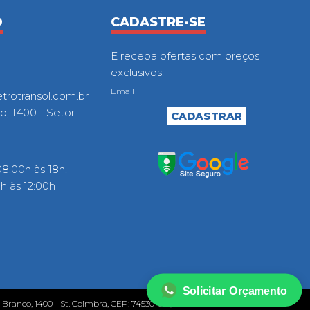
O
CADASTRE-SE
E receba ofertas com preços
exclusivos.
otransol.com.br
o, 1400 - Setor
8:00h às 18h.
 às 12:00h
Solicitar Orçamento
o Branco, 1400 - St. Coimbra, CEP: 74530-010, Goiânia - GO.