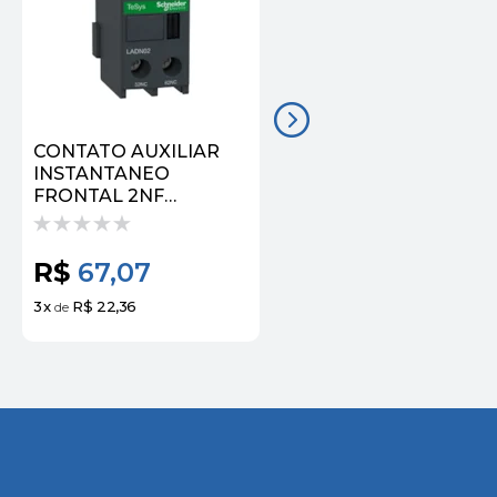
CONTATO AUXILIAR
CONTATO AUXILIAR
INSTANTANEO
INSTANTANEO
FRONTAL 2NF
FRONTAL 3NA+1NF
CONTATOR LADN02 |
CONTATOR LADN31 |
SCHNEIDER
SCHNEIDER
R$
67,07
R$
79,72
3
x
R$ 22,36
3
x
R$ 26,57
de
de