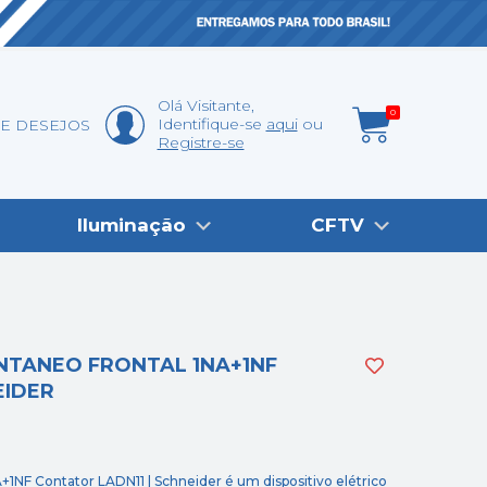
Olá
Visitante
,
0
Identifique-se
aqui
DE DESEJOS
Registre-se
Iluminação
CFTV
NTANEO FRONTAL 1NA+1NF
EIDER
+1NF Contator LADN11 | Schneider é um dispositivo elétrico