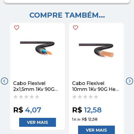
COMPRE TAMBÉM...
Cabo Flexivel
Cabo Flexivel
C
2x1,5mm 1Kv 90G
10mm 1Kv 90G Hepr
Hepr Preto Corfio
Preto Corfio
H
R$
4,07
R$
12,58
1
x
R$ 12,58
3
de