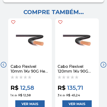
COMPRE TAMBÉM...
Cabo Flexivel
Cabo Flexivel
C
10mm 1Kv 90G Hepr
120mm 1Kv 90G
Preto Corfio
Hepr Preto Corfio
H
R$
12,58
R$
135,71
1
x
R$ 12,58
3
x
R$ 45,24
3
de
de