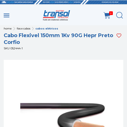
0
home
fios e cabos
cabos elétricos
Cabo Flexivel 150mm 1Kv 90G Hepr Preto
Corfio
SKU 052444-1