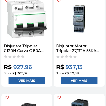
Disjuntor Tripolar
Disjuntor Motor
C120N Curva C 80A
Tripolar 27/32A 55KA
440V A9N18365
S0 Sirius 3rv
Schneider
3RV20214EA10 Siemens
R$
927,96
R$
937,13
3
x
R$ 309,32
3
x
R$ 312,38
de
de