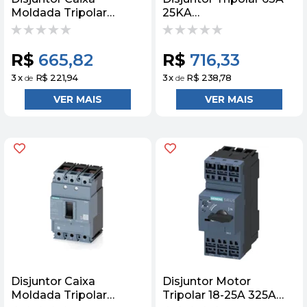
Moldada Tripolar
25KA
Termomagnético 415V
3VM11633EE320AA0
40A 25KA Siemens
Siemens
R$
665,82
R$
716,33
3
x
R$ 221,94
3
x
R$ 238,78
de
de
Disjuntor Caixa
Disjuntor Motor
Moldada Tripolar
Tripolar 18-25A 325A