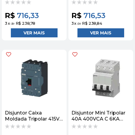
Termomagnético 415V
4KA S0 3Rv2
100A 25KA
3RV20214DA25
3VM11103EE320AA0
Siemens
R$
716,33
R$
716,53
Siemens
3
x
R$ 238,78
3
x
R$ 238,84
de
de
Disjuntor Caixa
Disjuntor Mini Tripolar
Moldada Tripolar 415V
40A 400VCA C 6KA
250A 25KA 3VJ12
5SY63407 Siemens
3VJ12253DA32 Siemens