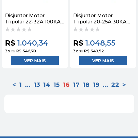
Disjuntor Motor
Disjuntor Motor
Tripolar 22-32A 100KA
Tripolar 20-25A 30KA
S0 Sirius 3RV
3RV20314DA10
3RV20314EA10 Siemens
Siemens
R$
1.040,34
R$
1.048,55
3
x
R$ 346,78
3
x
R$ 349,52
de
de
<
1
...
13
14
15
16
17
18
19
...
22
>