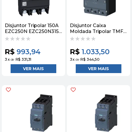
Disjuntor Tripolar 150A
Disjuntor Caixa
EZC250N EZC250N3150
Moldada Tripolar TMF
Schneider
415V 250A 55KA
3VJ12257DA32 Siemens
R$
993,94
R$
1.033,50
3
x
R$ 331,31
3
x
R$ 344,50
de
de