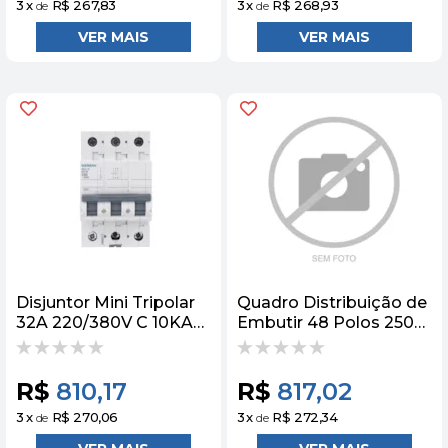
3
x
R$ 267,83
3
x
R$ 268,93
de
de
Disjuntor Mini Tripolar
Quadro Distribuição de
32A 220/380V C 10KA
Embutir 48 Polos 250A
5SY43327 Siemens
Vertical Brum
R$
810,17
R$
817,02
3
x
R$ 270,06
3
x
R$ 272,34
de
de