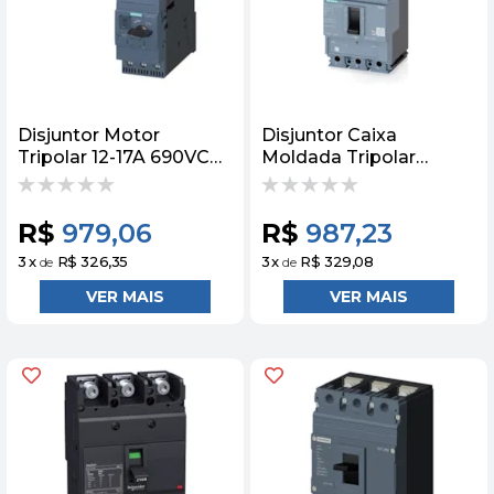
Disjuntor Motor
Disjuntor Caixa
Tripolar 12-17A 690VCA
Moldada Tripolar
5KA S2 3RV20314TA10
Termomagnético 415V
Siemens
125A 25KA Siemens
R$
979,06
R$
987,23
3
x
R$ 326,35
3
x
R$ 329,08
de
de