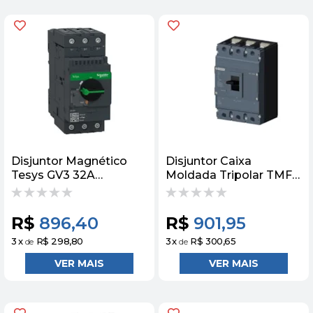
Disjuntor Magnético
Disjuntor Caixa
Tesys GV3 32A
Moldada Tripolar TMF
Manopla Rot Schneider
415V 250A 36KA
3VJ12255DA32 Siemens
R$
896,40
R$
901,95
3
x
R$ 298,80
3
x
R$ 300,65
de
de