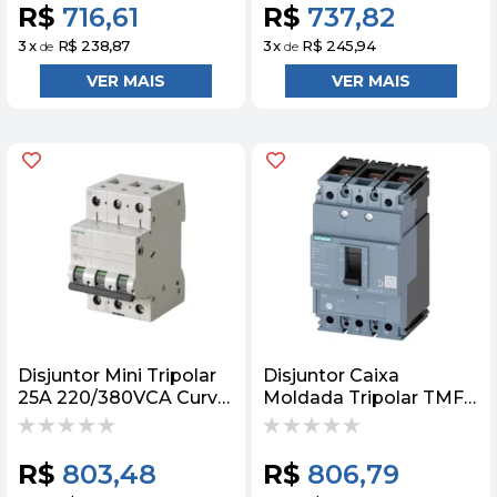
R$
716,61
R$
737,82
3
x
R$ 238,87
3
x
R$ 245,94
de
de
Disjuntor Mini Tripolar
Disjuntor Caixa
25A 220/380VCA Curva
Moldada Tripolar TMF
C 4,5KA 5SL33257MB
415V 200A 36KA
Siemens
3VJ12205DA32 Siemens
R$
803,48
R$
806,79