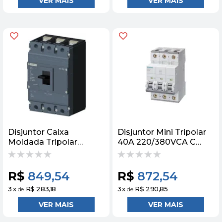
Disjuntor Caixa
Disjuntor Mini Tripolar
Moldada Tripolar
40A 220/380VCA C
TA/MF 415V 160A 25KA
10KA 5SY43407
3VJ12163DB32 Siemens
Siemens
R$
849,54
R$
872,54
3
x
R$ 283,18
3
x
R$ 290,85
de
de