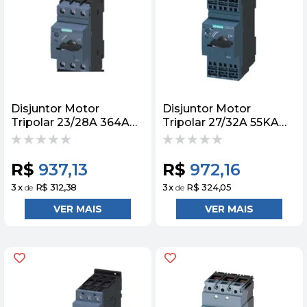
Disjuntor Motor
Disjuntor Motor
Tripolar 23/28A 364A
Tripolar 27/32A 55KA
4KA 3RV20214NA10
S0 3RV20214EA20
Siemens
Siemens
R$
937,13
R$
972,16
3
x
R$ 312,38
3
x
R$ 324,05
de
de