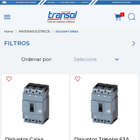
0
Home
MATERIAIS ELÉTRICOS
DISJUNTORES
FILTROS
Ordenar por:
Disjuntor Caixa
Disjuntor Tripolar 63A