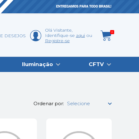
Olá
Visitante
,
0
Identifique-se
aqui
DE DESEJOS
Registre-se
Iluminação
CFTV
Ordenar por: