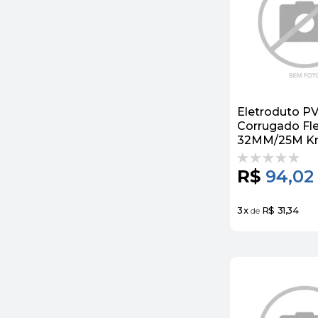
Eletroduto P
Corrugado Fle
32MM/25M K
R$
94,02
3
x
R$ 31,34
de