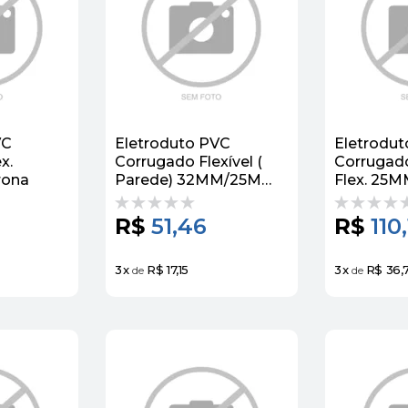
VC
Eletroduto PVC
Eletrodu
x.
Corrugado Flexível (
Corrugad
rona
Parede) 32MM/25M
Flex. 25M
Krona
Krona
R$
51,46
R$
110
3
x
R$ 17,15
3
x
R$ 36,7
de
de