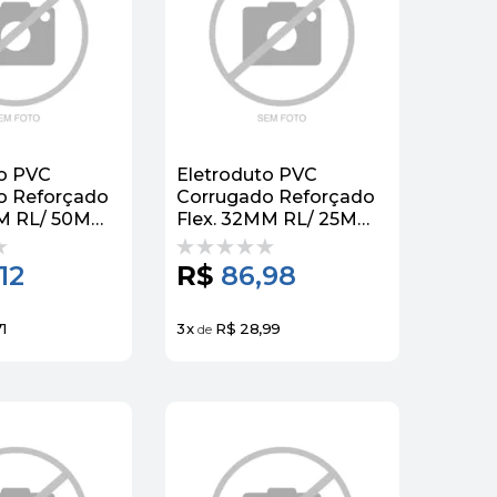
to PVC
Eletroduto PVC
o Reforçado
Corrugado Reforçado
M RL/ 50M
Flex. 32MM RL/ 25M
Krona
,12
R$
86,98
1
3
x
R$ 28,99
de