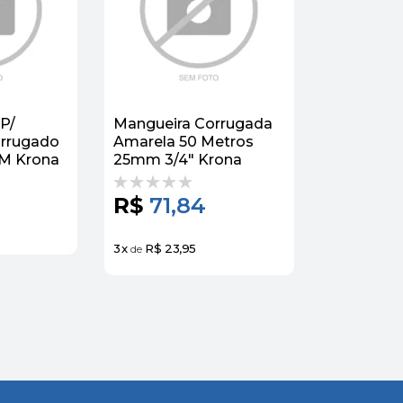
P/
Mangueira Corrugada
orrugado
Amarela 50 Metros
MM Krona
25mm 3/4" Krona
R$
71,84
3
x
R$ 23,95
de