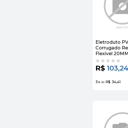
Eletroduto P
Corrugado Re
Flexível 20M
Krona
R$
103,2
3
x
R$ 34,41
de