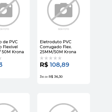
o de PVC
Eletroduto PVC
 Flexível
Corrugado Flex.
 50M Krona
25MM/50M Krona
3
R$
108,89
3
x
R$ 36,30
de