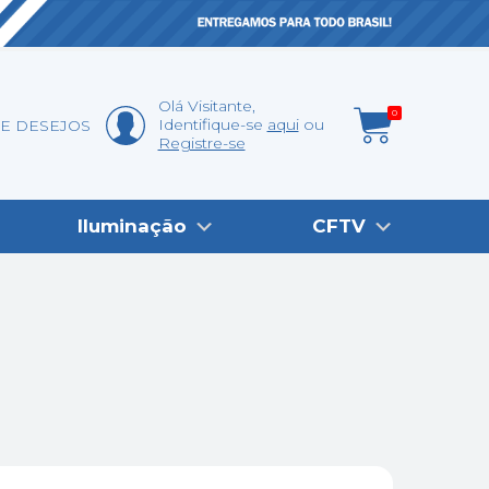
Olá
Visitante
,
0
Identifique-se
aqui
DE DESEJOS
Registre-se
Iluminação
CFTV