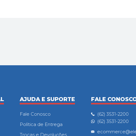
AL
AJUDA E SUPORTE
FALE CONOSC
Fale Conosco
(62) 3531-2200
(62) 3531-2200
Política de Entrega
ecommerce@eletr
Trocas e Devoluções