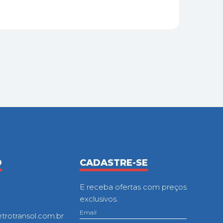
O
CADASTRE-SE
E receba ofertas com preços
exclusivos.
otransol.com.br