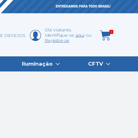
Olá
Visitante
,
0
Identifique-se
aqui
DE DESEJOS
Registre-se
Iluminação
CFTV