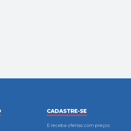
O
CADASTRE-SE
E receba ofertas com preços