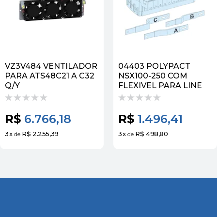
VZ3V484 VENTILADOR
04403 POLYPACT
PARA ATS48C21 A C32
NSX100-250 COM
Q/Y
FLEXIVEL PARA LINE
R$
6.766,18
R$
1.496,41
3
x
R$ 2.255,39
3
x
R$ 498,80
de
de