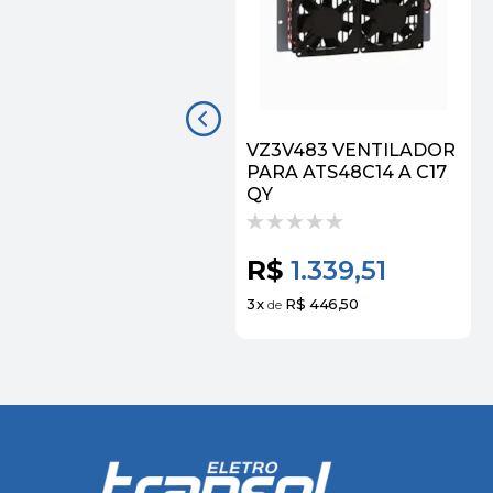
VZ3V483 VENTILADOR
PARA ATS48C14 A C17
QY
R$
1.339,51
3
x
R$ 446,50
de