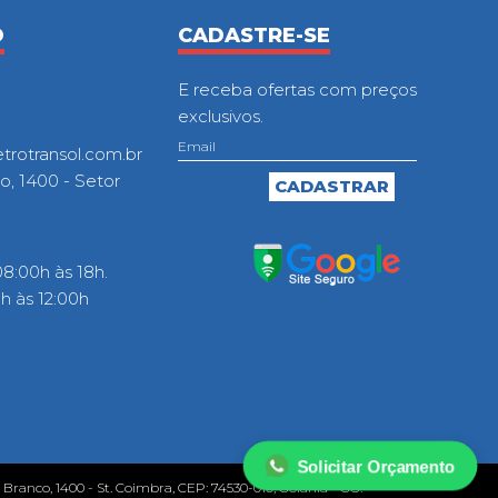
O
CADASTRE-SE
E receba ofertas com preços
exclusivos.
otransol.com.br
o, 1400 - Setor
8:00h às 18h.
 às 12:00h
Solicitar Orçamento
o Branco, 1400 - St. Coimbra, CEP: 74530-010, Goiânia - GO.