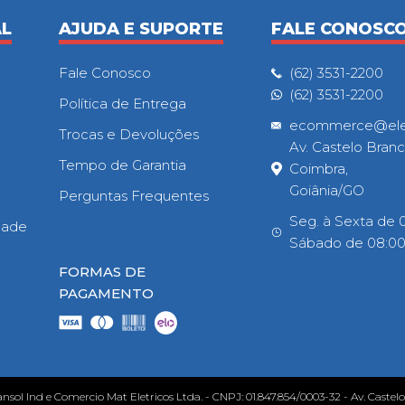
AL
AJUDA E SUPORTE
FALE CONOSC
Fale Conosco
(62) 3531-2200
(62) 3531-2200
Política de Entrega
ecommerce@eletr
Trocas e Devoluções
Av. Castelo Branc
Tempo de Garantia
Coimbra,
Goiânia/GO
Perguntas Frequentes
Seg. à Sexta de 0
idade
Sábado de 08:00h
FORMAS DE
PAGAMENTO
ansol Ind e Comercio Mat Eletricos Ltda. - CNPJ: 01.847.854/0003-32 - Av. Castel