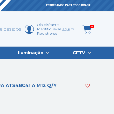
Olá
Visitante
,
0
Identifique-se
aqui
DE DESEJOS
Registre-se
Iluminação
CFTV
A ATS48C41 A M12 Q/Y