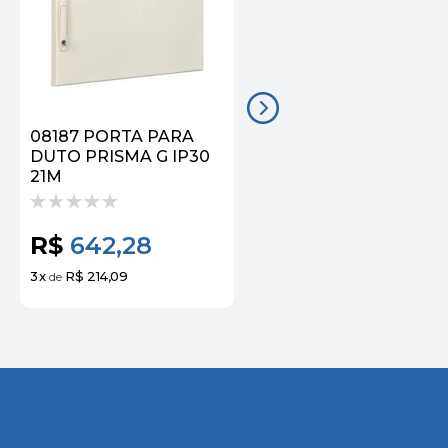
08187 PORTA PARA
08711 KIT DE
DUTO PRISMA G IP30
BORRACHAS PARA IP
21M
31
R$
642,28
R$
371,31
3
x
R$ 214,09
3
x
R$ 123,77
de
de