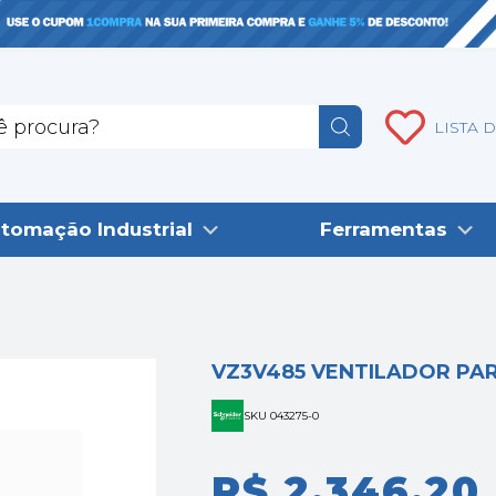
LISTA 
tomação Industrial
Ferramentas
VZ3V485 VENTILADOR PAR
SKU 043275-0
R$ 2.346,20