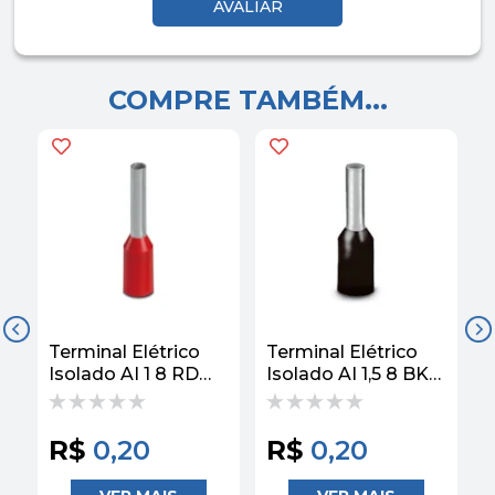
COMPRE TAMBÉM...
Terminal Elétrico
Terminal Elétrico
T
Isolado AI 1 8 RD
Isolado AI 1,5 8 BK
I
3200030 - Phoenix
3200043 - Phoenix
3
Contact
Contact
C
R$
0,20
R$
0,20