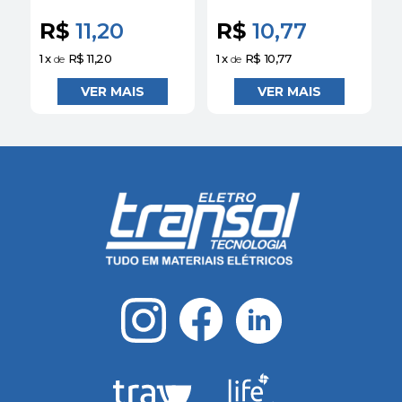
VD
VM
R$
11,20
R$
10,77
1
x
R$ 11,20
1
x
R$ 10,77
1
de
de