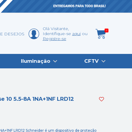
Olá
Visitante
,
0
Identifique-se
aqui
DE DESEJOS
Registre-se
Iluminação
CFTV
se 10 5.5-8A 1NA+1NF LRD12
1NA+1NF LRD12 Schneider é um dispositivo de proteção