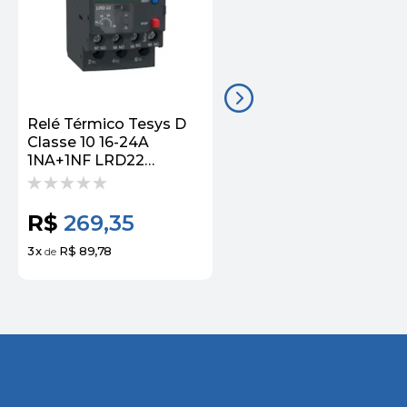
Relé Térmico Tesys D
Relé Térmico Tesys D
Classe 10 16-24A
Classe 10 2.5-4A
1NA+1NF LRD22
1NA+1NF LRD08
Schneider
Schneider
R$
269,35
R$
225,24
3
x
R$ 89,78
3
x
R$ 75,08
de
de