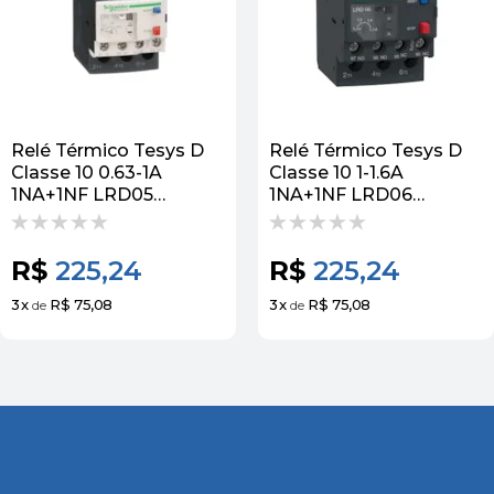
Relé Térmico Tesys D
Relé Térmico Tesys D
Classe 10 0.63-1A
Classe 10 1-1.6A
1NA+1NF LRD05
1NA+1NF LRD06
Schneider
Schneider
R$
225,24
R$
225,24
3
x
R$ 75,08
3
x
R$ 75,08
de
de