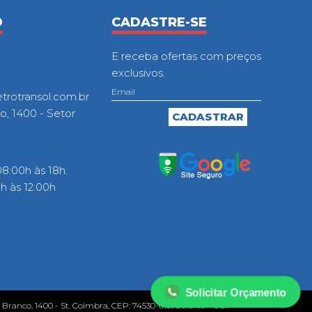
O
CADASTRE-SE
E receba ofertas com preços
exclusivos.
otransol.com.br
o, 1400 - Setor
8:00h às 18h.
 às 12:00h
Solicitar Orçamento
o Branco, 1400 - St. Coimbra, CEP: 74530-010, Goiânia - GO.