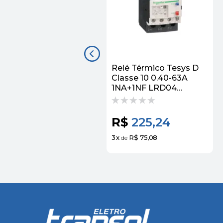
Relé Térmico Tesys D
Classe 10 0.40-63A
1NA+1NF LRD04
Schneider
R$
225,24
3
x
R$ 75,08
de