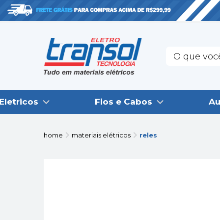
Eletricos
Fios e Cabos
Au
home
materiais elétricos
reles