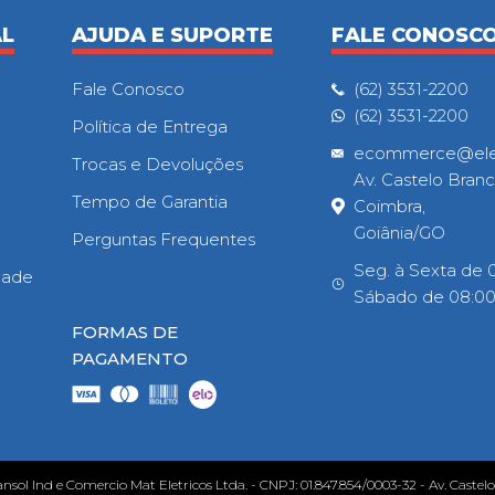
AL
AJUDA E SUPORTE
FALE CONOSC
Fale Conosco
(62) 3531-2200
(62) 3531-2200
Política de Entrega
ecommerce@eletr
Trocas e Devoluções
Av. Castelo Branc
Tempo de Garantia
Coimbra,
Goiânia/GO
Perguntas Frequentes
Seg. à Sexta de 0
idade
Sábado de 08:00h
FORMAS DE
PAGAMENTO
ansol Ind e Comercio Mat Eletricos Ltda. - CNPJ: 01.847.854/0003-32 - Av. Castel