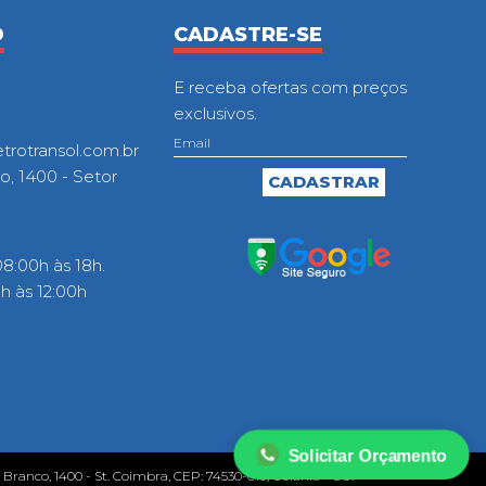
O
CADASTRE-SE
E receba ofertas com preços
exclusivos.
otransol.com.br
o, 1400 - Setor
8:00h às 18h.
 às 12:00h
Solicitar Orçamento
o Branco, 1400 - St. Coimbra, CEP: 74530-010, Goiânia - GO.