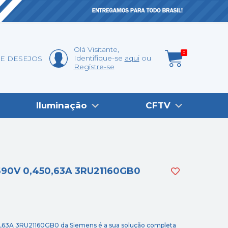
Olá
Visitante
,
0
Identifique-se
aqui
DE DESEJOS
Registre-se
Iluminação
CFTV
690V 0,450,63A 3RU21160GB0
,63A 3RU21160GB0 da Siemens é a sua solução completa