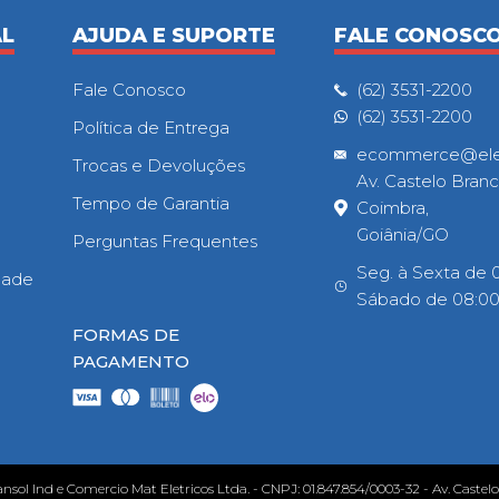
AL
AJUDA E SUPORTE
FALE CONOSC
Fale Conosco
(62) 3531-2200
(62) 3531-2200
Política de Entrega
ecommerce@eletr
Trocas e Devoluções
Av. Castelo Branc
Tempo de Garantia
Coimbra,
Goiânia/GO
Perguntas Frequentes
Seg. à Sexta de 0
idade
Sábado de 08:00h
FORMAS DE
PAGAMENTO
ansol Ind e Comercio Mat Eletricos Ltda. - CNPJ: 01.847.854/0003-32 - Av. Castel