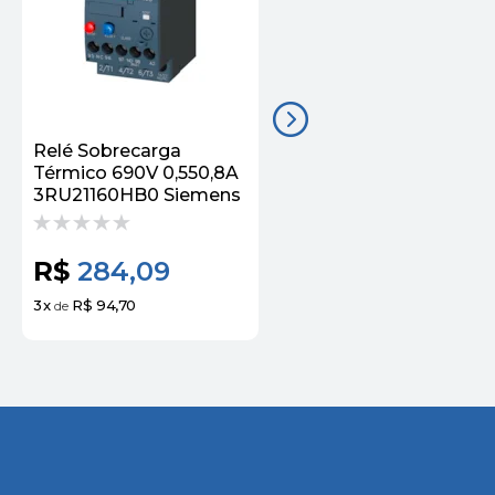
Relé Sobrecarga
Relé Sobrecarga
Térmico 690V 0,550,8A
Térmico 690V 1,1 1,6A
3RU21160HB0 Siemens
3RU21161AB0 Siemens
R$
284,09
R$
278,69
3
x
R$ 94,70
3
x
R$ 92,90
de
de