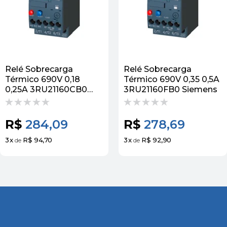
Relé Sobrecarga
Relé Sobrecarga
Térmico 690V 0,18
Térmico 690V 0,35 0,5A
0,25A 3RU21160CB0
3RU21160FB0 Siemens
Siemens
R$
284,09
R$
278,69
3
x
R$ 94,70
3
x
R$ 92,90
de
de