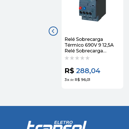
Relé Sobrecarga
Térmico 690V 9 12,5A
Relé Sobrecarga
Térmico 690V 9 12,5A
3RU21261KB0 Siemens
Siemens
R$
288,04
3
x
R$ 96,01
de