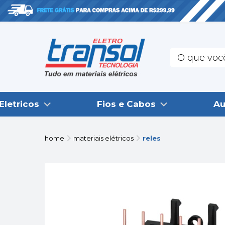
Eletricos
Fios e Cabos
Au
home
materiais elétricos
reles