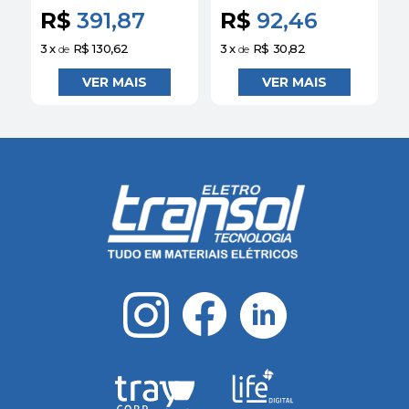
110VDC A9C30812 |
R$
391,87
R$
92,46
SCHNEIDER
3
x
R$ 130,62
3
x
R$ 30,82
3
de
de