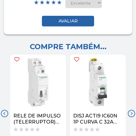
COMPRE TAMBÉM...
RELE DE IMPULSO
DISJ ACTI9 IC60N
(TELERRUPTOR)
1P CURVA C 32A
ACTI9 ITL16A 2NA
A9F74132 |
6
230VAC 5060HZ
SCHNEIDER