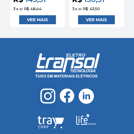
3
x
R$ 48,44
3
x
R$ 43,50
1
de
de