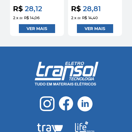
Miluz - Schneider
- Schneider
2
R$
28,12
R$
28,81
S
S
2
x
R$ 14,06
2
x
R$ 14,40
3
de
de