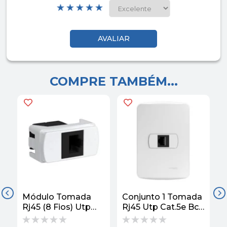
COMPRE TAMBÉM...
Módulo Tomada
Conjunto 1 Tomada
C
Rj45 (8 Fios) Utp
Rj45 Utp Cat.5e Bc
I
Cat.5 S3b74100
4x2 S3b64100 Miluz
S