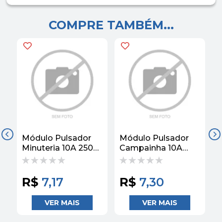
COMPRE TAMBÉM...
Módulo Pulsador
Módulo Pulsador
M
Minuteria 10A 250V
Campainha 10A
LIZ Tramontina
250V LIZ
2
Tramontina
R$
7,17
R$
7,30