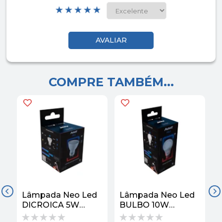
COMPRE TAMBÉM...
Lâmpada Neo Led
Lâmpada Neo Led
DICROICA 5W
BULBO 10W
2700K/6500K
2700K/6500K