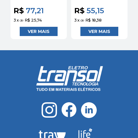
290740079 - Avant
290018079 - Avant
2
R$
77,21
R$
55,15
3
x
R$ 25,74
3
x
R$ 18,38
3
de
de