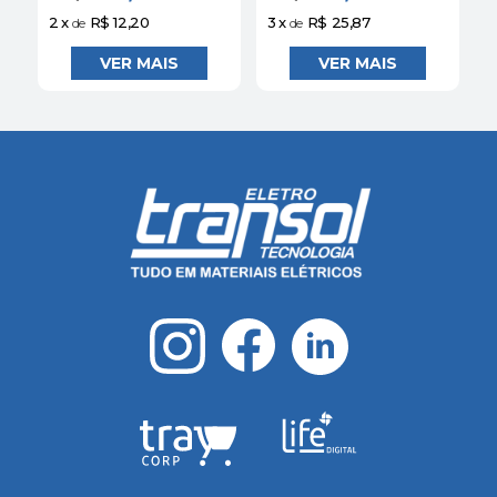
Avant
2
x
R$ 12,20
3
x
R$ 25,87
3
de
de