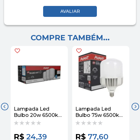
COMPRE TAMBÉM...
Lampada Led
Lampada Led
A
Bulbo 20w 6500k
Bulbo 75w 6500k
E
Kit Com 3
Bivolt 789301378 -
B
Unidades
Avant
1
278181474 Bivolt -
R$
24,39
R$
77,60