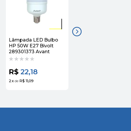
Lâmpada LED Bulbo
Lampada Led Pera 12
HP 50W E27 Bivolt
65000K Bivolt
289301373 Avant
273081373 Avant
R$
22,18
R$
4,91
2
x
R$ 11,09
de