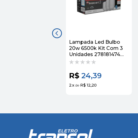
Lampada Led Bulbo
20w 6500k Kit Com 3
Unidades 278181474
Bivolt - Avant
R$
24,39
2
x
R$ 12,20
de