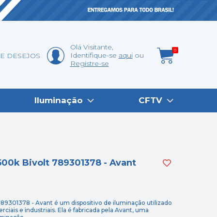
Olá
Visitante
,
0
Identifique-se
aqui
DE DESEJOS
Registre-se
Iluminação
CFTV
00k Bivolt 789301378 - Avant
9301378 - Avant é um dispositivo de iluminação utilizado
ciais e industriais. Ela é fabricada pela Avant, uma