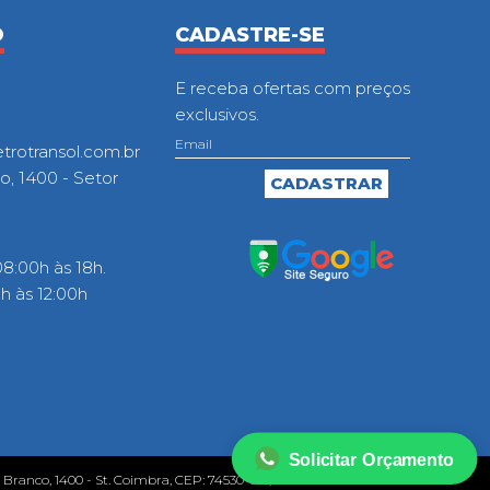
O
CADASTRE-SE
E receba ofertas com preços
exclusivos.
otransol.com.br
o, 1400 - Setor
8:00h às 18h.
 às 12:00h
Solicitar Orçamento
o Branco, 1400 - St. Coimbra, CEP: 74530-010, Goiânia - GO.