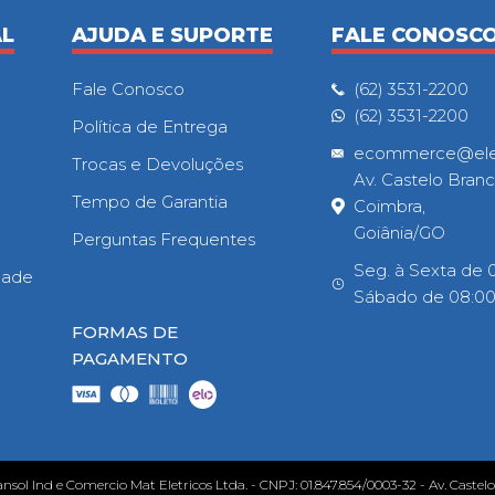
AL
AJUDA E SUPORTE
FALE CONOSC
Fale Conosco
(62) 3531-2200
(62) 3531-2200
Política de Entrega
ecommerce@eletr
Trocas e Devoluções
Av. Castelo Branc
Tempo de Garantia
Coimbra,
Goiânia/GO
Perguntas Frequentes
Seg. à Sexta de 0
idade
Sábado de 08:00h
FORMAS DE
PAGAMENTO
ansol Ind e Comercio Mat Eletricos Ltda. - CNPJ: 01.847.854/0003-32 - Av. Castel