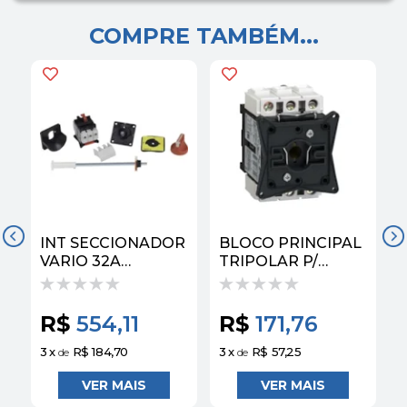
COMPRE TAMBÉM...
INT SECCIONADOR
BLOCO PRINCIPAL
VARIO 32A
TRIPOLAR P/
MANOPLA VM/AM
VARIO 25A
SCHNEIDER
SCHNEIDER
R$
554,11
R$
171,76
3
x
R$ 184,70
3
x
R$ 57,25
3
de
de