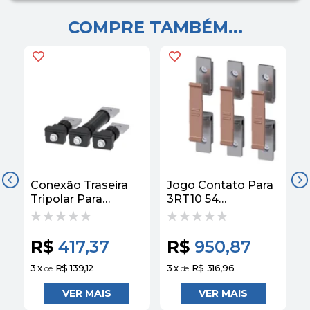
COMPRE TAMBÉM...
Conexão Traseira
Jogo Contato Para
J
Tripolar Para
3RT10 54
3
Disjuntor 3VA
3RT19546A
3VA92030QE00
Siemens
Siemens
R$
417,37
R$
950,87
3
x
R$ 139,12
3
x
R$ 316,96
3
de
de