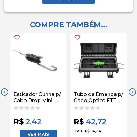
COMPRE TAMBÉM...
Esticador Cunha p/
Tubo de Emenda p/
B
Cabo Drop Mini -
Cabo Óptico FTTH
Fibracem
NG - Fibracem
A
-
R$
2,42
R$
42,72
3
x
R$ 14,24
1
de