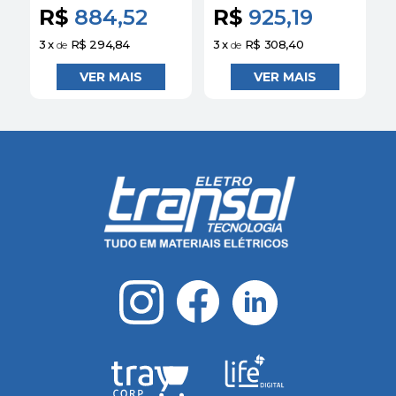
R$
884,52
R$
925,19
3
x
R$ 294,84
3
x
R$ 308,40
3
de
de