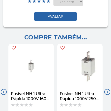
COMPRE TAMBÉM...
Fusível NH 1 Ultra
Fusível NH 1 Ultra
F
Rápida 1000V 160A
Rápida 1000V 250A
R
100kA 3NE3224
100KA 3NE3227
Siemens
Siemens