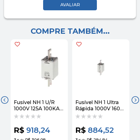
COMPRE TAMBÉM...
Fusível NH 1 U/R
Fusível NH 1 Ultra
F
1000V 125A 100KA
Rápida 1000V 160A
R
3NE3222 Siemens
100kA 3NE3224
Siemens
R$
918,24
R$
884,52
3
x
R$ 306,08
3
x
R$ 294,84
3
de
de