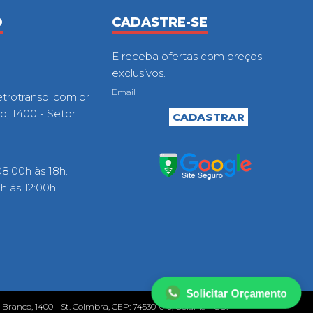
O
CADASTRE-SE
E receba ofertas com preços
exclusivos.
otransol.com.br
o, 1400 - Setor
8:00h às 18h.
 às 12:00h
Solicitar Orçamento
o Branco, 1400 - St. Coimbra, CEP: 74530-010, Goiânia - GO.