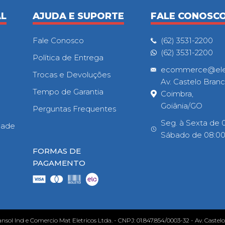
AL
AJUDA E SUPORTE
FALE CONOSC
Fale Conosco
(62) 3531-2200
(62) 3531-2200
Política de Entrega
ecommerce@eletr
Trocas e Devoluções
Av. Castelo Branc
Tempo de Garantia
Coimbra,
Goiânia/GO
Perguntas Frequentes
Seg. à Sexta de 0
idade
Sábado de 08:00h
FORMAS DE
PAGAMENTO
ansol Ind e Comercio Mat Eletricos Ltda. - CNPJ: 01.847.854/0003-32 - Av. Castel