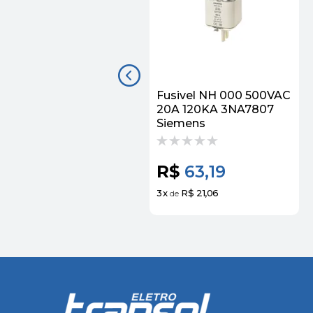
Fusivel NH 000 500VAC
20A 120KA 3NA7807
Siemens
R$
63,19
3
x
R$ 21,06
de