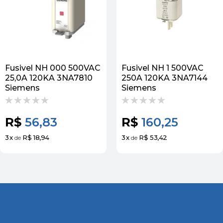
Fusivel NH 000 500VAC
Fusivel NH 1 500VAC
25,0A 120KA 3NA7810
250A 120KA 3NA7144
Siemens
Siemens
R$
56,83
R$
160,25
3
x
R$ 18,94
3
x
R$ 53,42
de
de