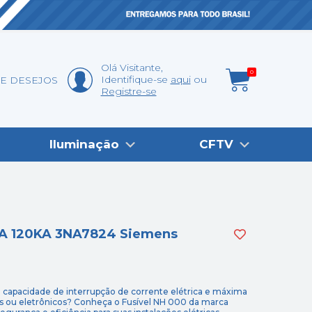
Olá
Visitante
,
0
Identifique-se
aqui
DE DESEJOS
Registre-se
Iluminação
CFTV
0A 120KA 3NA7824 Siemens
a capacidade de interrupção de corrente elétrica e máxima
s ou eletrônicos? Conheça o Fusível NH 000 da marca