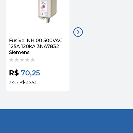
Fusível NH 00 500VAC
Fusível NH 00 500VAC
125A 120kA 3NA7832
160A 120KA 3NA7836
Siemens
Siemens
R$
70,25
R$
58,68
3
x
R$ 23,42
3
x
R$ 19,56
de
de