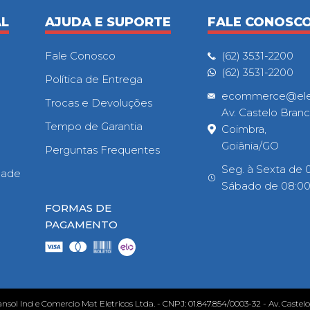
AL
AJUDA E SUPORTE
FALE CONOSC
Fale Conosco
(62) 3531-2200
(62) 3531-2200
Política de Entrega
ecommerce@eletr
Trocas e Devoluções
Av. Castelo Branc
Tempo de Garantia
Coimbra,
Goiânia/GO
Perguntas Frequentes
Seg. à Sexta de 0
idade
Sábado de 08:00h
FORMAS DE
PAGAMENTO
ansol Ind e Comercio Mat Eletricos Ltda. - CNPJ: 01.847.854/0003-32 - Av. Castel