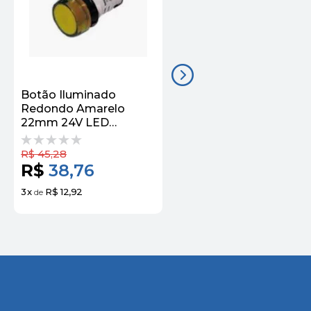
Botão Iluminado
BOTAO LUMINOSO
Redondo Amarelo
22MM PLASTICO LED
22mm 24V LED
220VCA 1NA
Integrado 1NA
VERMELHO
3SB61330DB301BA0
XA2EW34M1 |
R$
45,28
Siemens
SCHNEIDER
R$
38,76
R$
32,50
3
x
R$ 12,92
3
x
R$ 10,83
de
de