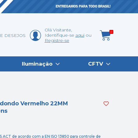
Olá
Visitante
,
0
Identifique-se
aqui
DE DESEJOS
Registre-se
Iluminação
CFTV
edondo Vermelho 22MM
ens
S ACT de acordo com a EN ISO 13850 para controle de