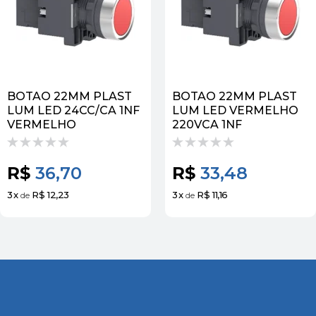
BOTAO 22MM PLAST
BOTAO 22MM PLAST
LUM LED 24CC/CA 1NF
LUM LED VERMELHO
VERMELHO
220VCA 1NF
R$
36,70
R$
33,48
3
x
R$ 12,23
3
x
R$ 11,16
de
de