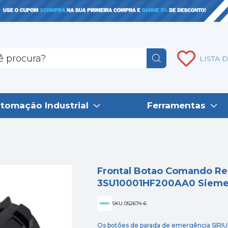
LISTA 
tomação Industrial
Ferramentas
Frontal Botao Comando R
3SU10001HF200AA0 Siem
SKU 052674-6
Os botões de parada de emergência SIRIU