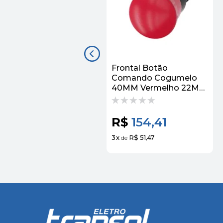
Frontal Botão
Comando Cogumelo
40MM Vermelho 22MM
3SU10001HB200AA0
Siemens
R$
154,41
3
x
R$ 51,47
de