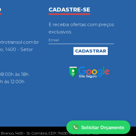
O
CADASTRE-SE
E receba ofertas com preços
exclusivos.
otransol.com.br
o, 1400 - Setor
8:00h às 18h.
 às 12:00h
Solicitar Orçamento
o Branco, 1400 - St. Coimbra, CEP: 74530-010, Goiânia - GO.