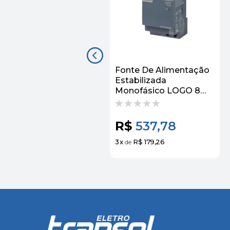
Fonte De Alimentação
Estabilizada
Monofásico LOGO 8
100-240VCA 24VCC
2,5A
6EP33326SB000AY0
R$
537,78
Siemens
3
x
R$ 179,26
de