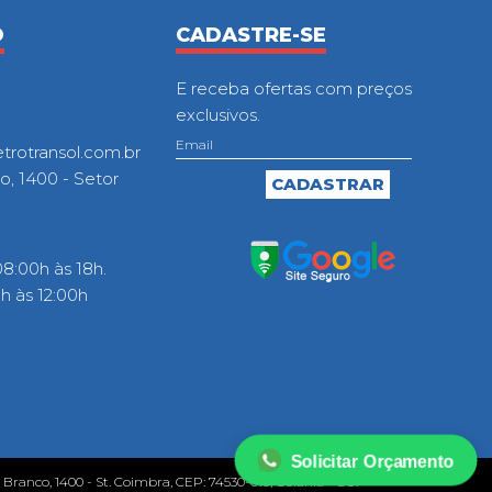
O
CADASTRE-SE
E receba ofertas com preços
exclusivos.
otransol.com.br
o, 1400 - Setor
8:00h às 18h.
 às 12:00h
Solicitar Orçamento
o Branco, 1400 - St. Coimbra, CEP: 74530-010, Goiânia - GO.