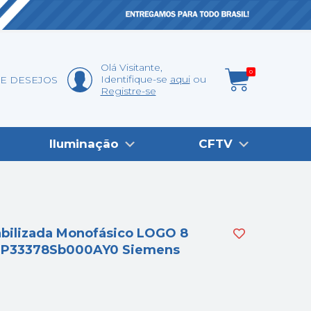
Olá
Visitante
,
0
Identifique-se
aqui
DE DESEJOS
Registre-se
Iluminação
CFTV
abilizada Monofásico LOGO 8
EP33378Sb000AY0 Siemens