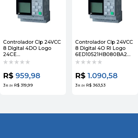
Controlador Clp 24VCC
Controlador Clp 24VCC
8 Digital 4DO Logo
8 Digital 4O Rl Logo
24CE
6ED10521HB080BA2
6ED10521CC080BA2
Siemens
Siemens
R$
959,98
R$
1.090,58
3
x
R$ 319,99
3
x
R$ 363,53
de
de