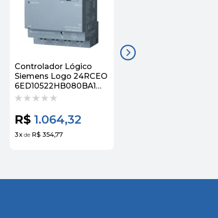
Controlador Lógico
Módulo Clp Logo 8 4
Siemens Logo 24RCEO
Entrada/Saida Digital
6ED10522HB080BA1
24VCC
Siemens
6ED10551HB000BA2
Siemens
R$
1.064,32
R$
566,61
3
x
R$ 354,77
3
x
R$ 188,87
de
de