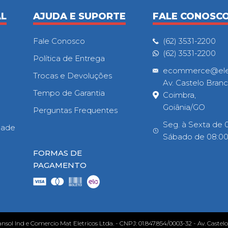
AL
AJUDA E SUPORTE
FALE CONOSC
Fale Conosco
(62) 3531-2200
(62) 3531-2200
Política de Entrega
ecommerce@eletr
Trocas e Devoluções
Av. Castelo Branc
Tempo de Garantia
Coimbra,
Goiânia/GO
Perguntas Frequentes
Seg. à Sexta de 0
idade
Sábado de 08:00h
FORMAS DE
PAGAMENTO
ansol Ind e Comercio Mat Eletricos Ltda. - CNPJ: 01.847.854/0003-32 - Av. Castel