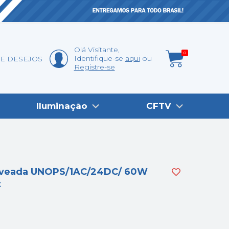
Olá
Visitante
,
0
Identifique-se
aqui
DE DESEJOS
Registre-se
Iluminação
CFTV
aveada UNOPS/1AC/24DC/ 60W
t