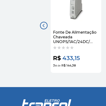
Fonte De Alimentação
Chaveada
UNOPS/1AC/24DC/
30W 2902991 - Phoenix
Contact
R$
433,15
3
x
R$ 144,38
de