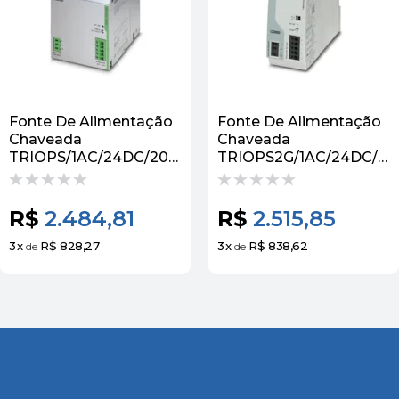
Fonte De Alimentação
Fonte De Alimentação
Chaveada
Chaveada
TRIOPS/1AC/24DC/20
TRIOPS2G/1AC/24DC/20
2866381 - Phoenix
2903151 - Phoenix
Contact
Contact
R$
2.484,81
R$
2.515,85
3
x
R$ 828,27
3
x
R$ 838,62
de
de