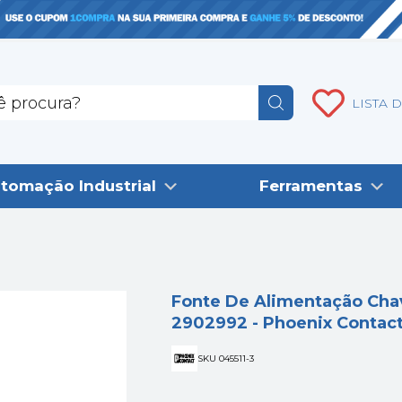
LISTA 
tomação Industrial
Ferramentas
Fonte De Alimentação Ch
2902992 - Phoenix Contac
SKU 045511-3