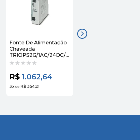
Fonte De Alimentação
Fonte De Alimentação
Chaveada
Chaveada
TRIOPS2G/1AC/24DC/5
TRIOPS2G/3AC/24DC/
2903148 - Phoenix
2903154 - Phoenix
Contact
Contact
R$
1.062,64
R$
1.877,05
3
x
R$ 354,21
3
x
R$ 625,68
de
de