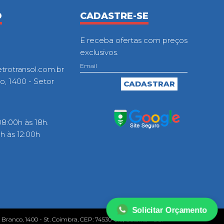
O
CADASTRE-SE
E receba ofertas com preços
exclusivos.
otransol.com.br
o, 1400 - Setor
8:00h às 18h.
 às 12:00h
Solicitar Orçamento
o Branco, 1400 - St. Coimbra, CEP: 74530-010, Goiânia - GO.