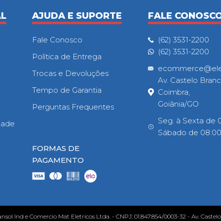
AL
AJUDA E SUPORTE
FALE CONOSC
Fale Conosco
(62) 3531-2200
(62) 3531-2200
Política de Entrega
ecommerce@eletr
Trocas e Devoluções
Av. Castelo Branc
Tempo de Garantia
Coimbra,
Goiânia/GO
Perguntas Frequentes
Seg. à Sexta de 0
idade
Sábado de 08:00h
FORMAS DE
PAGAMENTO
ansol Ind e Comercio Mat Eletricos Ltda. - CNPJ: 01.847.854/0003-32 - Av. Castel