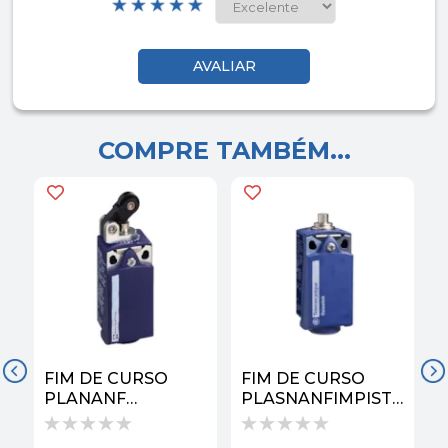
COMPRE TAMBÉM...
FIM DE CURSO
FIM DE CURSO
X
PLANANF
PLASNANFIMPISTAO
ALAVANCA COM
EM ACO
ROLDANA PLASTIC
XCKP2110G11 |