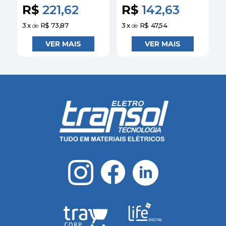
HZ XCKP2121G11 |
SCHNEIDER
R$
221,62
R$
142,63
SCHNEIDER
3
x
R$ 73,87
3
x
R$ 47,54
3
de
de