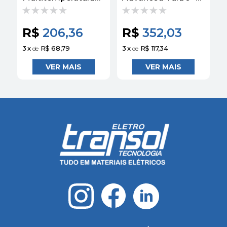
220V 6400W -
6400W 220V
Lorenzetti
Multitemperaturas
L
Branco - Lorenzetti
R$
206,36
R$
352,03
3
x
R$ 68,79
3
x
R$ 117,34
3
de
de