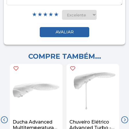
COMPRE TAMBÉM...
Ducha Advanced
Chuveiro Elétrico
D
Multitemperaturas
Advanced Turbo -
M