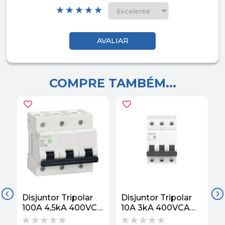
COMPRE TAMBÉM...
Disjuntor Tripolar
Disjuntor Tripolar
D
100A 4,5kA 400VCA
10A 3kA 400VCA
Curva C EZ9F33391
Curva C EZ9F33310
C