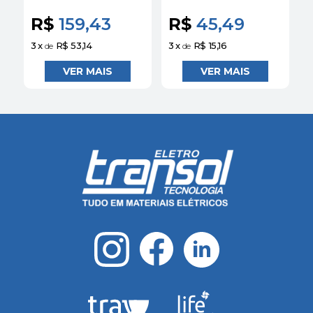
Schneider
Schneider
E
R$
159,43
R$
45,49
3
x
R$ 53,14
3
x
R$ 15,16
3
de
de