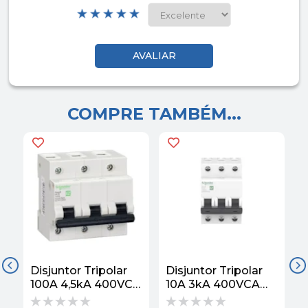
COMPRE TAMBÉM...
Disjuntor Tripolar
Disjuntor Tripolar
D
100A 4,5kA 400VCA
10A 3kA 400VCA
Curva C EZ9F33391
Curva C EZ9F33310
C