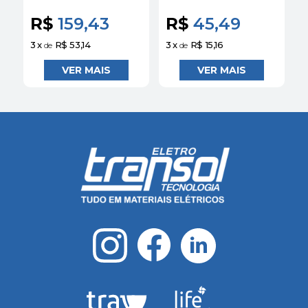
Schneider
Schneider
E
R$
159,43
R$
45,49
3
x
R$ 53,14
3
x
R$ 15,16
3
de
de