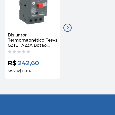
Disjuntor
Disjuntor
Termomagnético Tesys
Termomagnético Tes
GZ1E 17-23A Botão
GZ1E 2.54A Botão
Impulsão GZ1E21
Impulsão GZ1E08
Schneider
Schneider
R$
242,60
R$
195,45
3
x
R$ 80,87
3
x
R$ 65,15
de
de