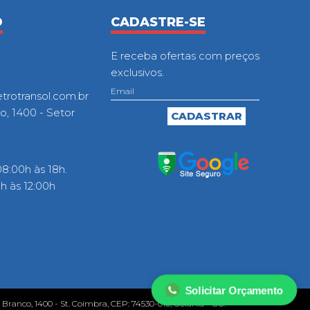
O
CADASTRE-SE
E receba ofertas com preços
exclusivos.
otransol.com.br
o, 1400 - Setor
8:00h às 18h.
 às 12:00h
Solicitar Orçamento
o Branco, 1400 - St. Coimbra, CEP: 74530-010, Goiânia - GO.