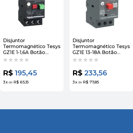
Disjuntor
Disjuntor
Termomagnético Tesys
Termomagnético Tesys
GZ1E 1-1,6A Botão
GZ1E 13-18A Botão
Impulsão GZ1E06
Impulsão GZ1E20
Schneider
Schneider
R$
195,45
R$
233,56
3
x
R$ 65,15
3
x
R$ 77,85
de
de