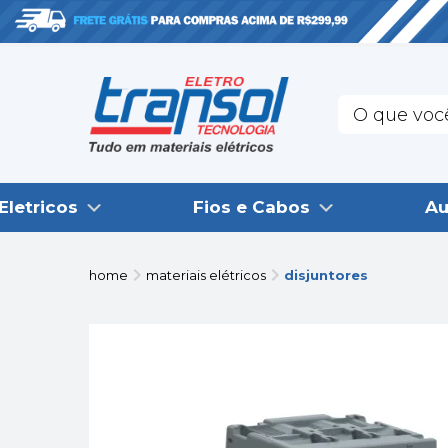
Eletricos
Fios e Cabos
Au
home
materiais elétricos
disjuntores