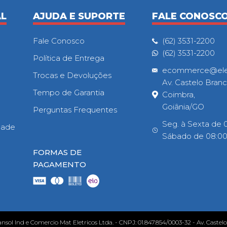
AL
AJUDA E SUPORTE
FALE CONOSC
Fale Conosco
(62) 3531-2200
(62) 3531-2200
Política de Entrega
ecommerce@eletr
Trocas e Devoluções
Av. Castelo Branc
Tempo de Garantia
Coimbra,
Goiânia/GO
Perguntas Frequentes
Seg. à Sexta de 0
idade
Sábado de 08:00h
FORMAS DE
PAGAMENTO
ansol Ind e Comercio Mat Eletricos Ltda. - CNPJ: 01.847.854/0003-32 - Av. Castel