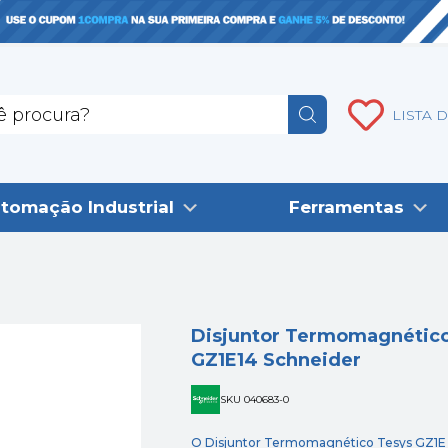
LISTA 
tomação Industrial
Ferramentas
Disjuntor Termomagnético
GZ1E14 Schneider
SKU 040683-0
O Disjuntor Termomagnético Tesys GZ1E 6