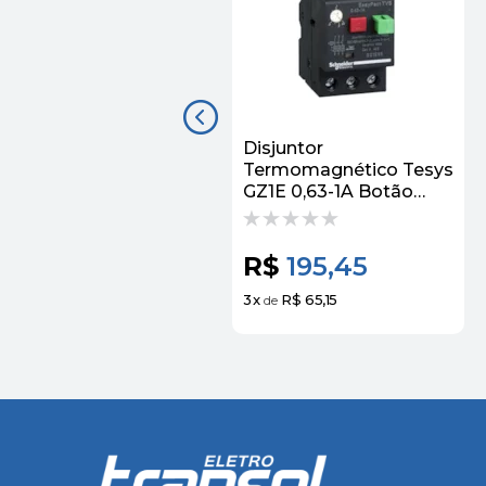
Disjuntor
Termomagnético Tesys
GZ1E 0,63-1A Botão
Impulsão GZ1E05
Schneider
R$
195,45
3
x
R$ 65,15
de