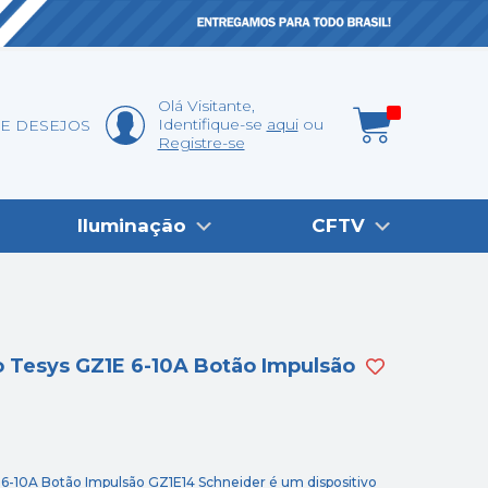
Olá
Visitante
,
Identifique-se
aqui
DE DESEJOS
Registre-se
Iluminação
CFTV
 Tesys GZ1E 6-10A Botão Impulsão
-10A Botão Impulsão GZ1E14 Schneider é um dispositivo