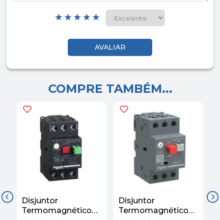
COMPRE TAMBÉM...
Disjuntor
Disjuntor
D
Termomagnético
Termomagnético