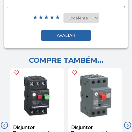
COMPRE TAMBÉM...
Disjuntor
Disjuntor
D