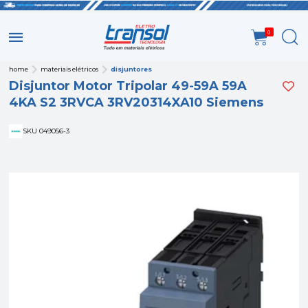
0
home
materiais elétricos
disjuntores
Disjuntor Motor Tripolar 49-59A 59A
4KA S2 3RVCA 3RV20314XA10 Siemens
SKU 049056-3