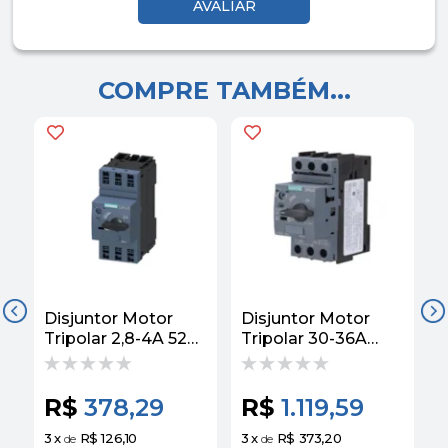
COMPRE TAMBÉM...
Disjuntor Motor
Disjuntor Motor
D
Tripolar 2,8-4A 52A
Tripolar 30-36A
T
6KA 3RVCA
432A 3KA S0
3RV20111EA20
3RVCA
Siemens
3RV20214PA10
R$
378,29
R$
1.119,59
Siemens
3
x
R$ 126,10
3
x
R$ 373,20
3
de
de