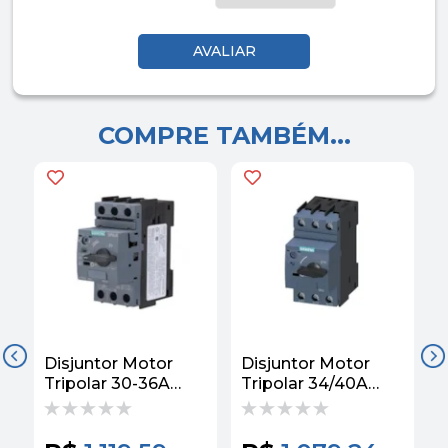
COMPRE TAMBÉM...
Disjuntor Motor
Disjuntor Motor
D
Tripolar 30-36A
Tripolar 34/40A
T
432A 3KA S0
480A 3KA S0
3RVCA
3RVCA
3RV20214PA10
3RV20214FA10