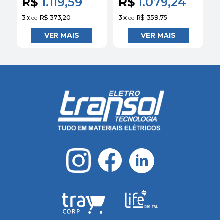
R$
1.119,59
R$
1.079,24
Siemens
Siemens
3
x
R$ 373,20
3
x
R$ 359,75
3
de
de