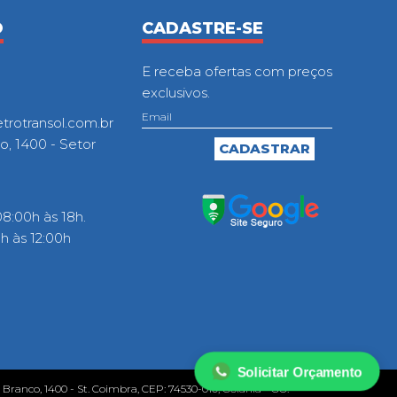
O
CADASTRE-SE
E receba ofertas com preços
exclusivos.
otransol.com.br
o, 1400 - Setor
8:00h às 18h.
 às 12:00h
Solicitar Orçamento
o Branco, 1400 - St. Coimbra, CEP: 74530-010, Goiânia - GO.