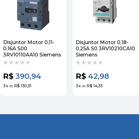
Disjuntor Motor 0,11-
Disjuntor Motor 0,18-
0,16A S00
0,25A S0 3RV10210CA10
3RV10110AA10 Siemens
Siemens
R$
390,94
R$
42,98
3
x
R$ 130,31
3
x
R$ 14,33
de
de