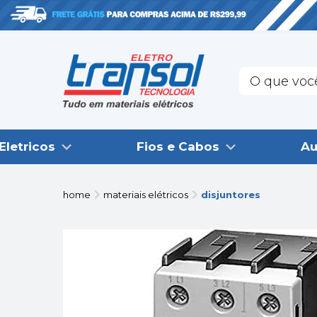
Eletricos
Fios e Cabos
Au
home
materiais elétricos
disjuntores