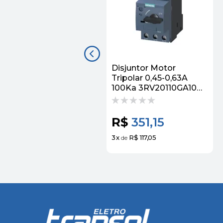
Disjuntor Motor
Tripolar 0,45-0,63A
100Ka 3RV20110GA10
Siemens
R$
351,15
3
x
R$ 117,05
de