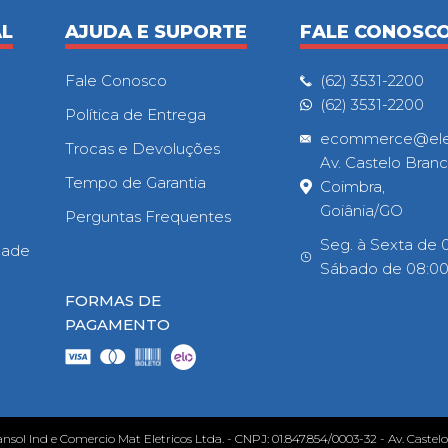
AL
AJUDA E SUPORTE
FALE CONOSC
Fale Conosco
(62) 3531-2200
(62) 3531-2200
Política de Entrega
ecommerce@eletr
Trocas e Devoluções
Av. Castelo Branc
Tempo de Garantia
Coimbra,
Goiânia/GO
Perguntas Frequentes
Seg. à Sexta de 0
idade
Sábado de 08:00h
FORMAS DE
PAGAMENTO
ansol Ind e Comercio Mat Eletricos Ltda. - CNPJ: 01.847.854/0003-32 - Av. Castel