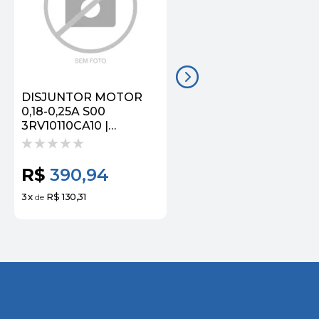
DISJUNTOR MOTOR
Disjuntor Motor 0,22-
0,18-0,25A S00
0,32A 3RV10210DA10
3RV10110CA10 |
Siemens
SIEMENS
R$
390,94
R$
113,41
3
x
R$ 130,31
3
x
R$ 37,80
de
de