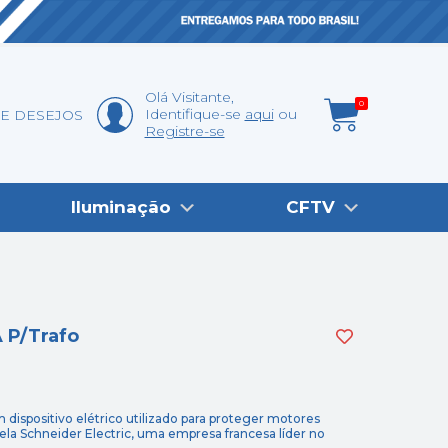
Olá
Visitante
,
0
Identifique-se
aqui
DE DESEJOS
Registre-se
Iluminação
CFTV
 P/Trafo
 dispositivo elétrico utilizado para proteger motores
 pela Schneider Electric, uma empresa francesa líder no